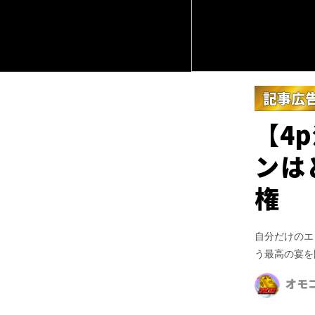
記事広
【4
ンは
権
自分だけのエ
う最高の宴を
オモ