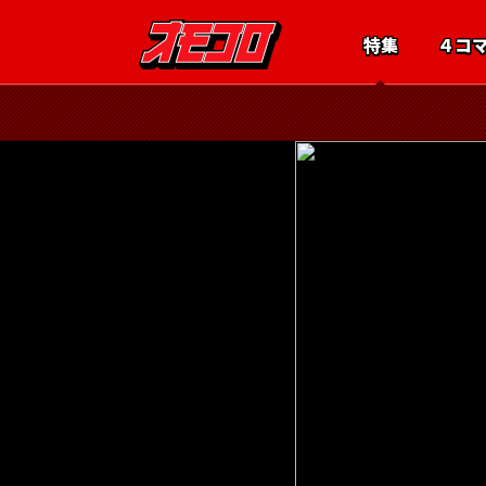
特集
４コ