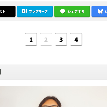
ブックマーク
スト
シェアする
1
2
3
4
目