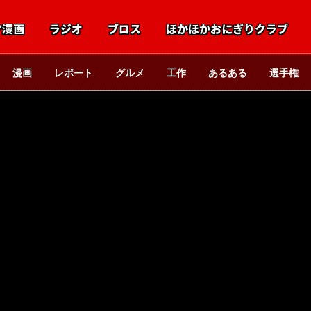
マ漫画
ラジオ
ブロス
ほかほかおにぎりクラブ
漫画
レポート
グルメ
工作
あるある
選手権