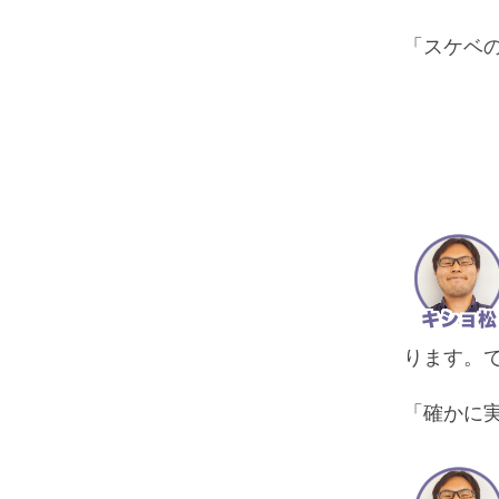
「スケベ
ります。
「確かに