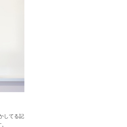
かしてる記
す。