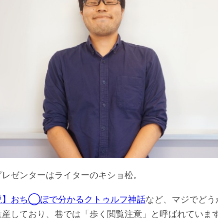
プレゼンターはライターのキショ松。
説】おち◯ぽで分かるクトゥルフ神話
など、マジでどう
量産しており、巷では「歩く閲覧注意」と呼ばれていま