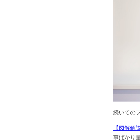
続いての
【図解解
事ばかり