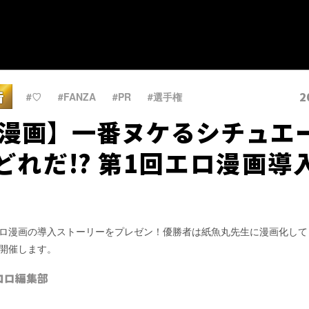
告
2
#♡
、
#FANZA
、
#PR
、
#選手権
p漫画】一番ヌケるシチュエ
どれだ!? 第1回エロ漫画導
ロ漫画の導入ストーリーをプレゼン！優勝者は紙魚丸先生に漫画化して
開催します。
コロ編集部