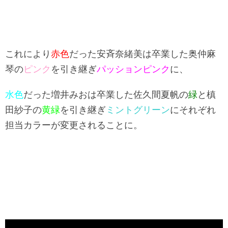
これにより
赤色
だった安斉奈緒美は卒業した奥仲麻
琴の
ピンク
を引き継ぎ
パッションピンク
に、
水色
だった増井みおは卒業した佐久間夏帆の
緑
と槙
田紗子の
黄緑
を引き継ぎ
ミントグリーン
にそれぞれ
担当カラーが変更されることに。