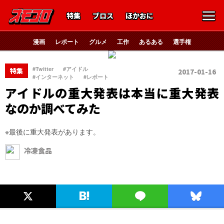
特集
ブロス
ほかおに
漫画
レポート
グルメ
工作
あるある
選手権
、
、
#Twitter
#アイドル
特集
2017-01-16
、
#インターネット
#レポート
アイドルの重大発表は本当に重大発表
なのか調べてみた
※最後に重大発表があります。
冷凍食品