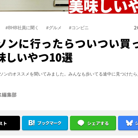
2
#BHB社員に聞く
、
#グルメ
、
#コンビニ
ソンに行ったらついつい買
味しいやつ10選
ソンのオススメを聞いてみました。みんなも歩いてる途中に見つけたら
ス編集部
ブックマーク
スト
シェアする