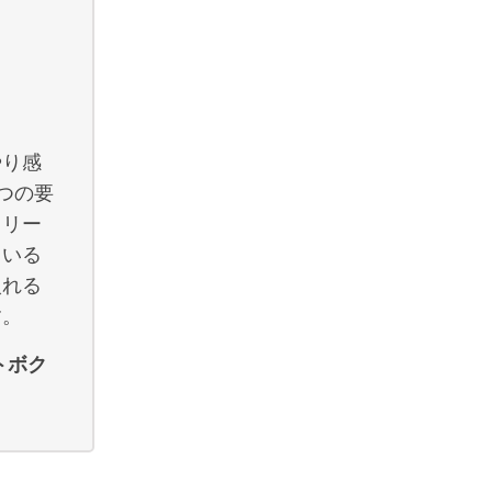
やり感
つの要
クリー
ている
入れる
す。
トボク