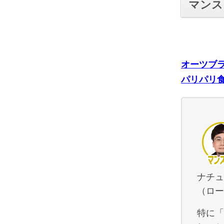
マンス
オーツブ
パリパリ
ナチュ
（ロー
特に「