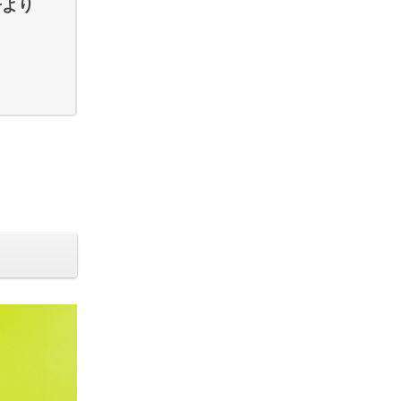
子より
。