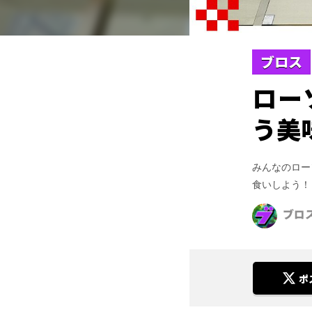
ブロス
ロー
う美
みんなのロー
食いしよう！
ブロ
ポ