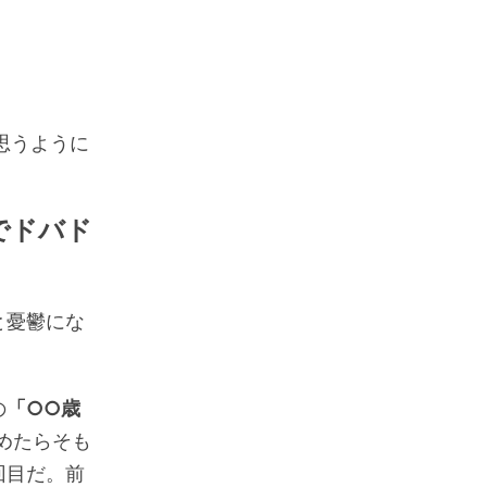
思うように
cでドバド
と憂鬱にな
の
「○○歳
めたらそも
回目だ。前