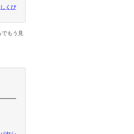
しくび
ろでもう見
バヤシ