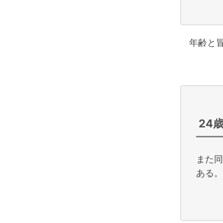
年齢と冒
24
また同
ある。