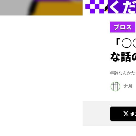
ブロス
「○
な話
年齢なんかた
ナ月
ポ