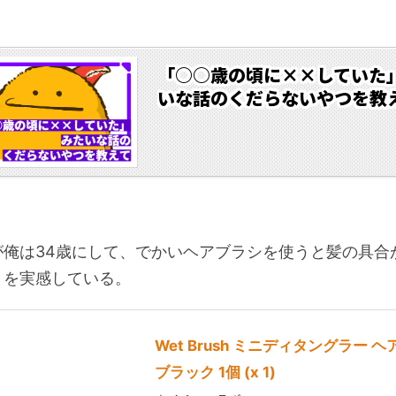
。
「○○歳の頃に××していた
いな話のくだらないやつを教
俺は34歳にして、でかいヘアブラシを使うと髪の具合
とを実感している。
Wet Brush ミニディタングラー 
ブラック 1個 (x 1)