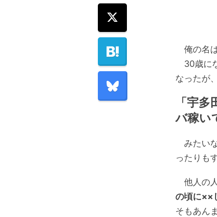
俺の名は
30歳に
なったが
「宇多田
バ稼い
みたいな
ったりも
他人の人
の頃に××
そもあん