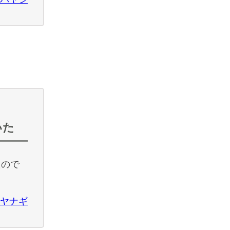
いた
たので
ヤナギ