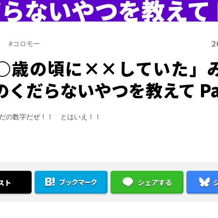
2
#コロモー
○歳の頃に××していた」
のくだらないやつを教えて Pa
だの数字だぜ！！ とはいえ！！
ブックマーク
スト
シェアする