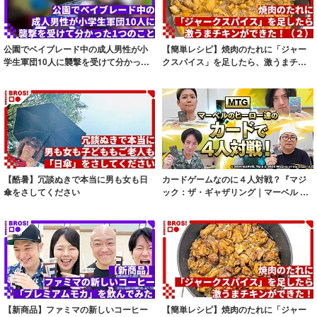
公園でベイブレード中の成人男性が小
【簡単レシピ】焼肉のたれに「ジャー
学生軍団10人に襲撃を受けて分かった1
クスパイス」を足したら、激うまチキ
つのこと
ンができた！...
【酷暑】冗談ぬきで本当に男も女も日
カードゲームなのに４人対戦？『マジ
傘をさしてください
ック：ザ・ギャザリング｜マーベル ス
ーパー・ヒ...
【新商品】ファミマの新しいコーヒー
【簡単レシピ】焼肉のたれに「ジャー