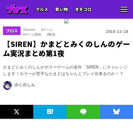
グルメ
買い物
オモコロ
、
、
#Twitch
#ゲーム
ブロス
2018-11-28
、
#ゲーム実況
#配信
【SIREN】かまどとみくのしんのゲー
ム実況まとめ第1夜
かまどとみくのしんがホラーゲームの名作「SIREN」にチャレンジ
します！ホラーが苦手なかまどはちゃんとプレイ出来るのか！？
みくのしん