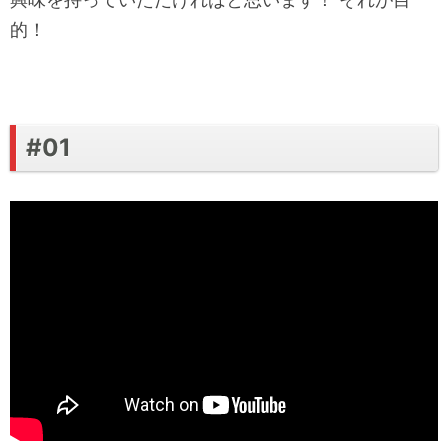
的！
#01