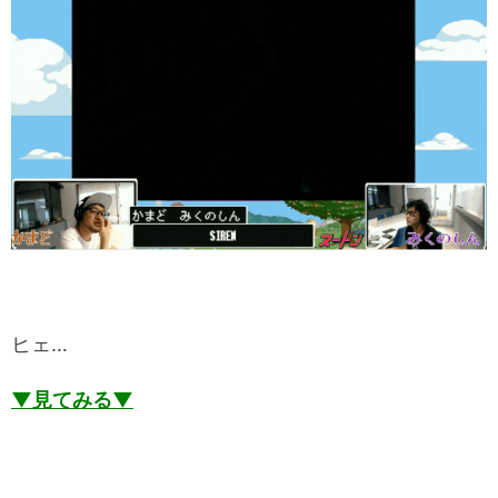
ヒェ…
▼見てみる▼