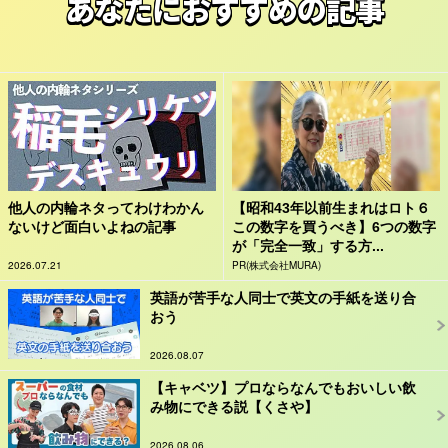
あなたにおすすめの記事
他人の内輪ネタってわけわかん
【昭和43年以前生まれはロト６
ないけど面白いよねの記事
この数字を買うべき】6つの数字
が「完全一致」する方...
2026.07.21
PR(株式会社MURA)
英語が苦手な人同士で英文の手紙を送り合
おう
2026.08.07
【キャベツ】プロならなんでもおいしい飲
み物にできる説【くさや】
2026.08.06