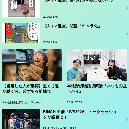
2026.08.03
【4コマ漫画】悲熊「キャラ化」
2026.08.01
【当選した人が暴露】宝くじ運
本格探偵物語 第5話『いつもの昼
が動く時、必ずある前触れ
下がり』
PR(合同会社デジタルファーム )
2026.07.27
FINCHI主催「IVS2026」トークセッショ
ンが話題に！
PR(FINCHI on GOETHE)