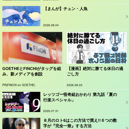
【まんが】チュン・人魚
2026.08.04
GOETHEとFINCHIがタッグを組
【漫画】絶対に勝てる休日の過
み、新メディアを創設
ごし方
PR(FINCHI on GOETHE)
2026.08.03
レッツゴー怪奇組おかわり 第九話「夏の
行楽スペシャル」
2026.07.31
８月のロト6はこの方法で買え!!６つの数
字が『完全一致』する方法