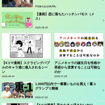
PR(株式会社MURA)
【漫画】恋に落ちたハッチンパモス（メ
ス）
2026.08.05
【4コマ漫画】スクラビングバブ
アニメキャラの誕生日を性格や
ルのキャラ達に侵入されるシー
容姿から逆算することは可能な
ン
のか
2026.08.04
2026.07.29
1,000円以内で一番重いものを買え！重-1
グランプリ開催
2026.07.22
【4コマ漫画】言わなきゃ済まないヤツ