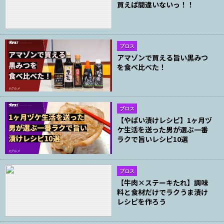
買えば間違いないっ！！
ブロス
アマゾンで買える旨い黒みつ
を食べ比べた！
ブロス
【やばい漬けレシピ】1ヶ月ヅ
ケ生活を送った男が選ぶ一番
ラクで旨いレシピ10選
ブロス
【牛肉×ステーキたれ】調味
料と食材だけでラクうま漬け
レシピを作ろう