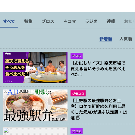
巻」が好き。
すべて
特集
ブロス
４コマ
ラジオ
連載
お知
新着順
人気順
ブロス
【お試しサイズ】楽天市場で
買える旨いそうめんを食べ比
べた！
ジモコロ
【上野駅の最強駅弁とお土
産】ロケで新幹線を利用し尽
くした元ADが選ぶ決定版・15
選
ブロス