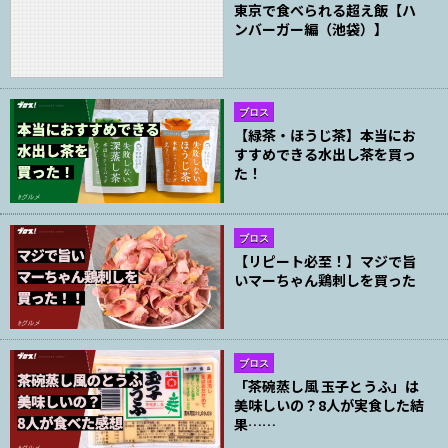
東京で食べられる超え飯【ハ
ンバーガー編（池袋）】
ブロス
【緑茶・ほうじ茶】本当にお
すすめできる水出し茶を買っ
た！
ブロス
【リピート必至！】マジで旨
いマーちゃん鶏刺しを買った
ブロス
「茶碗蒸し風 玉子とうふ」は
美味しいの？8人が実食した結
果……