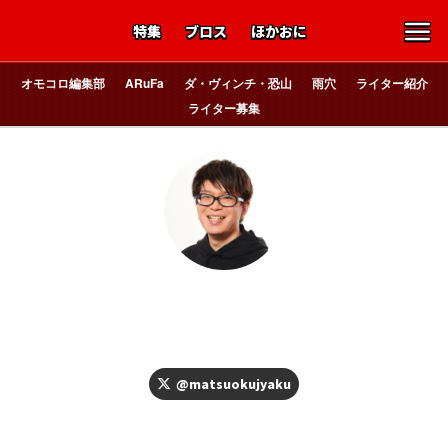
特集
ブロス
ほかおに
オモコロ編集部
ARuFa
ダ・ヴィンチ・恐山
雨穴
ライター紹介
ライター募集
ｽﾏ ｾﾝ
松岡
@matsuokujyaku
株式会社バーグハンバーグバーグの社員。元祖寿司の「鉄火