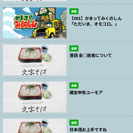
連載
【001】かまってみくのしん
「ただいま、オモコロ。」
連載
落語 金○医者について
連載
確定申告ユーモア
連載
日本語お上手ですね