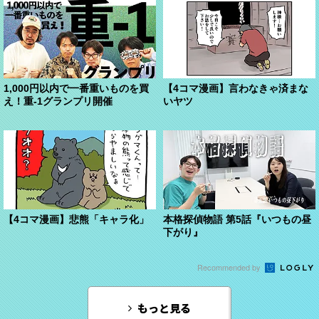
1,000円以内で一番重いものを買
【4コマ漫画】言わなきゃ済まな
え！重-1グランプリ開催
いヤツ
【4コマ漫画】悲熊「キャラ化」
本格探偵物語 第5話『いつもの昼
下がり』
Recommended by
もっと見る