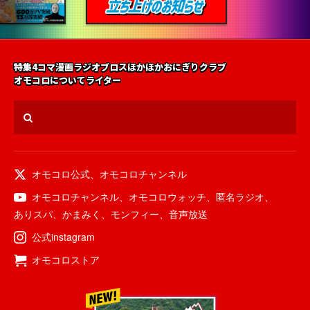
特集
4コマ漫画
ラジオ
ブロス
ほかほかおにぎりクラブ
オモコロについて
ライター
オモコロ公式
、
オモコロチャンネル
オモコロチャンネル
、
オモコロウォッチ
、
匿名ラジオ
、
ありスパ
、
かまみく
、
モンフィー
、
音声放送
公式instagram
オモコロストア