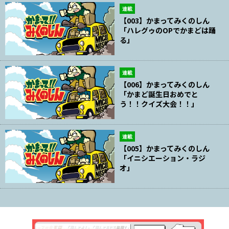
連載
【003】かまってみくのしん
「ハレグゥのOPでかまどは踊
る」
連載
【006】かまってみくのしん
「かまど誕生日おめでと
う！！クイズ大会！！」
連載
【005】かまってみくのしん
「イニシエーション・ラジ
オ」