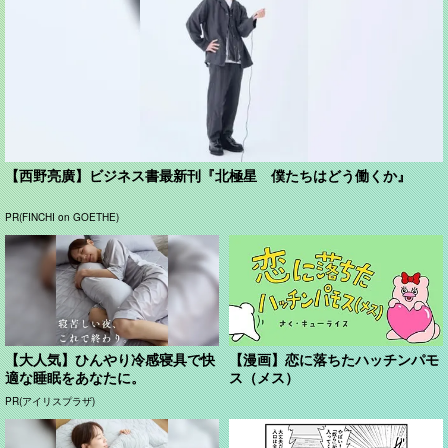
【西野亮廣】ビジネス書最新刊『北極星 僕たちはどう働くか』
PR(FINCHI on GOETHE)
【大人気】ひんやり冷感寝具で快
【漫画】恋に落ちたハッチンパモ
適な睡眠をあなたに。
ス（メス）
PR(アイリスプラザ)