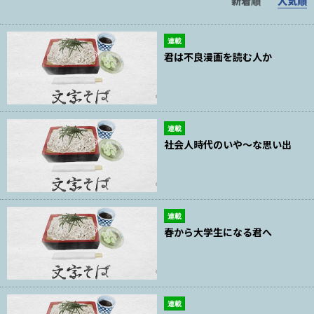
新着順
人気順
連載
君は不良漫画を読む人か
連載
社会人時代のいや〜な思い出
連載
春から大学生になる君へ
連載