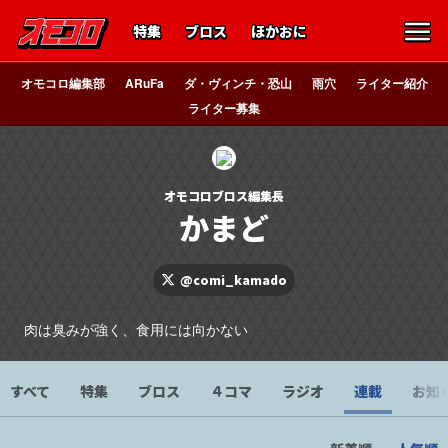
特集
ブロス
ほかおに
オモコロ編集部
ARuFa
ダ・ヴィンチ・恐山
雨穴
ライター紹介
ライター募集
オモコロブロス編集長
かまど
@comi_kamado
肉は臭みが強く、食用には向かない
すべて
特集
ブロス
４コマ
ラジオ
連載
お知