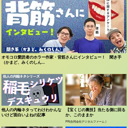
オモコロ愛読者のホラー作家・背筋さんにインタビュー！ 聞き手
（かまど、みくのしん...
他人の内輪ネタってわけわかんな
【宝くじの裏技】当たる側に回る
いけど面白いよねの記事
か、このままか
PR(合同会社デジタルファーム )