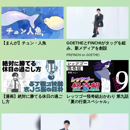
【まんが】チュン・人魚
GOETHEとFINCHIがタッグを組
み、新メディアを創設
PR(FINCHI on GOETHE)
【漫画】絶対に勝てる休日の過ご
レッツゴー怪奇組おかわり 第九話
し方
「夏の行楽スペシャル」