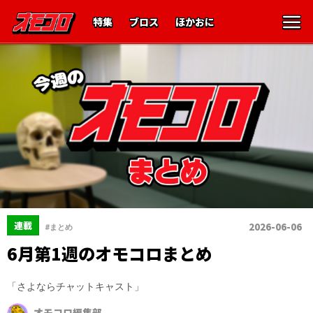
特集
ブロス
ほかおに
連載
2026-06-06
#まとめ
6月第1週のオモコロまとめ
「さよならチャットキャスト」
オモコロ編集部