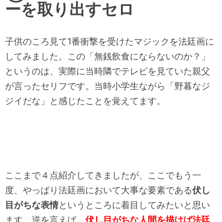
ーを取り出すセロ
子供のころ見て1番衝撃を受けたマジックを法廷画に
してみました
。この「無銭飲食にならないのか？」
というのは、
実際に当時隣でテレビを見ていた親父
が言ったセリフです。
当時小学生ながら「野暮なジ
ジイだな」
と感じたことを覚えてます。
ここまで４点紹介してきましたが、ここでもう一
度、
やっぱり法廷画において大事な要素である
伏し
目がちな表情
という
ところに着目してみたいと思い
ます。逆を言えば、
伏し目がちな人間を描けば法廷