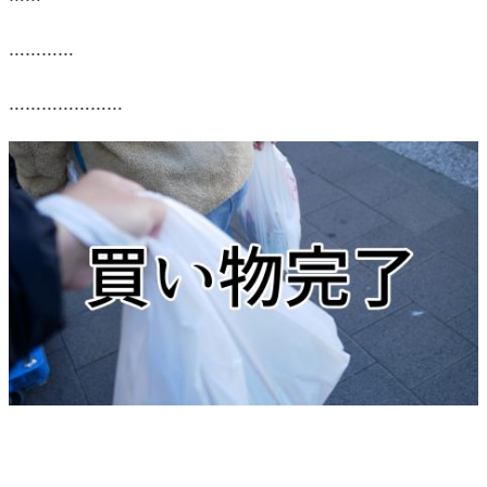
…………
…………………