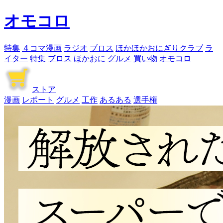
オモコロ
特集
４コマ漫画
ラジオ
ブロス
ほかほかおにぎりクラブ
ラ
イター
特集
ブロス
ほかおに
グルメ
買い物
オモコロ
ストア
漫画
レポート
グルメ
工作
あるある
選手権