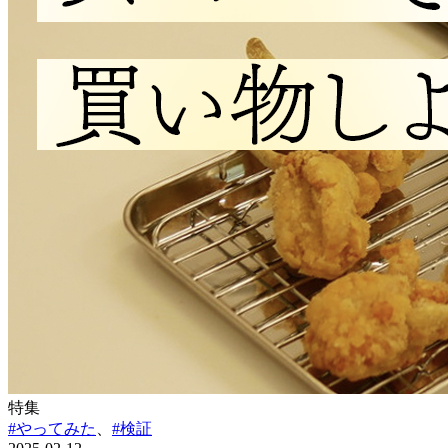
特集
#やってみた
、
#検証