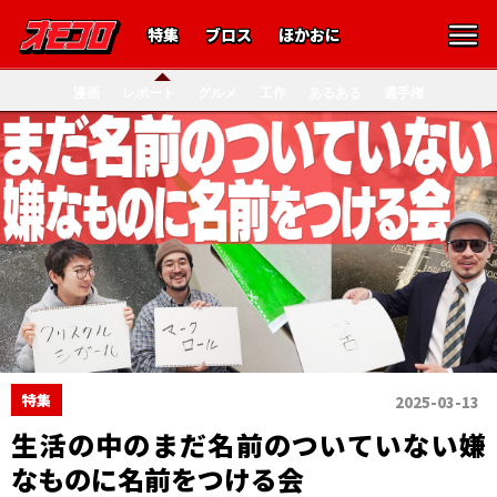
特集
ブロス
ほかおに
漫画
レポート
グルメ
工作
あるある
選手権
特集
2025-03-13
生活の中のまだ名前のついていない嫌
なものに名前をつける会