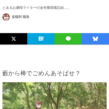
とあるお嬢様ライターの金色奮闘備忘録…。
金輪財 雑魚
藪から棒でごめんあそばせ？