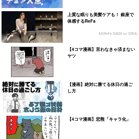
上質な眠りも美髪ケアも！ 銀座で
体感するReFa
AD(ReFa GINZA on CREA)
【4コマ漫画】言わなきゃ済まない
ヤツ
【漫画】絶対に勝てる休日の過ご
し方
【4コマ漫画】悲熊「キャラ化」