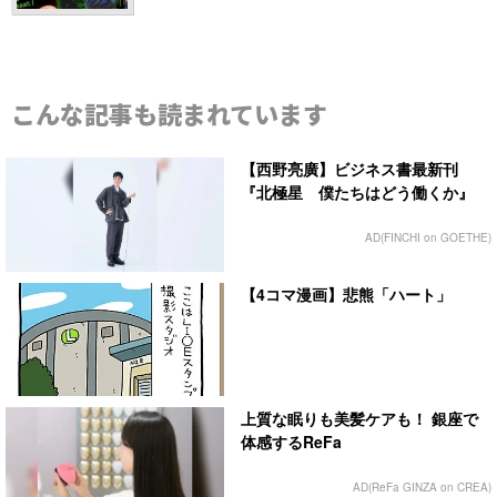
こんな記事も読まれています
【西野亮廣】ビジネス書最新刊
『北極星 僕たちはどう働くか』
AD(FINCHI on GOETHE)
【4コマ漫画】悲熊「ハート」
上質な眠りも美髪ケアも！ 銀座で
体感するReFa
AD(ReFa GINZA on CREA)