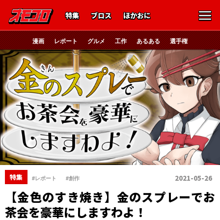
特集
ブロス
ほかおに
漫画
レポート
グルメ
工作
あるある
選手権
、
特集
2021-05-26
#レポート
#創作
【金色のすき焼き】金のスプレーでお
茶会を豪華にしますわよ！