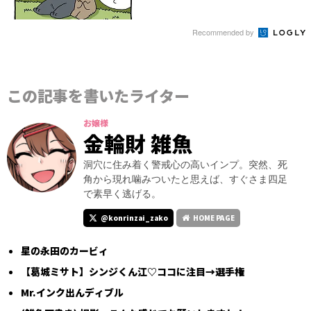
Recommended by
この記事を書いたライター
お嬢様
金輪財 雑魚
洞穴に住み着く警戒心の高いインプ。突然、死
角から現れ噛みついたと思えば、すぐさま四足
で素早く逃げる。
@konrinzai_zako
HOME PAGE
星の永田のカービィ
【葛城ミサト】シンジくん江♡ココに注目→選手権
Mr.インク出んディブル