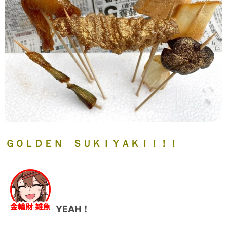
ＧＯＬＤＥＮ ＳＵＫＩＹＡＫＩ！！！
YEAH！