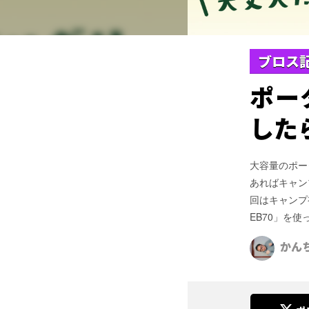
ブロス
ポー
した
大容量のポー
あればキャン
回はキャンプ初
EB70」を
かん