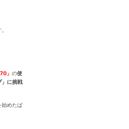
す。
70」
の
使
プ」に挑戦
を始めたば