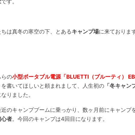
家
です。
たちは真冬の寒空の下、とある
キャンプ場
に来ておりま
ちらの
小型ポータブル電源「BLUETTI（ブルーティ） EB
ト
を書いてほしいと頼まれまして、人生初の
「冬キャン
になりました。
最近のキャンプブームに乗っかり、数ヶ月前にキャンプ
初心者
。今回のキャンプは4回目になります。