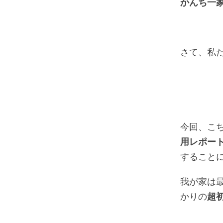
かんち一
さて、私
今回、こ
用レポー
すること
我が家は
かりの
超