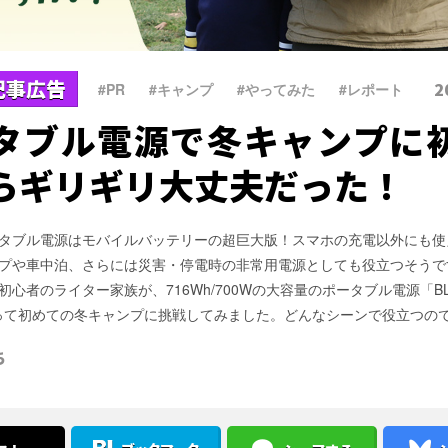
記事広告
2
#PR
、
#キャンプ
、
#やってみた
、
#レポート
タブル電源で冬キャンプに
らギリギリ大丈夫だった！
タブル電源はモバイルバッテリーの超巨大版！スマホの充電以外にも使
プや車中泊、さらには災害・停電時の非常用電源としても役立つそうで
心者のライター家族が、716Wh/700Wの大容量のポータブル電源「BLU
使って初めての冬キャンプに挑戦してみました。どんなシーンで役立つの
ち