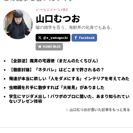
↙→↘↓↙←↘+BC
山口むつお
嘘の雑学を言う。海鮮丼の化身でもある。
@e_yamaguchi
Facebook
HOME PAGE
【全部逆】魔男の宅遅便（まだんのたくちびん）
【徹底討論】「ネタバレ」はどこまで許されるの？
俺達が本当に欲しい「人をダメにする」インテリアを考えてみた
虫眼鏡を片手に散歩すれば「大発見」がありました
学生にマジダメ出し！パワポのプロに聞いた、あまり知られてい
ないプレゼン技術
山口むつおが書いた記事をもっと見る