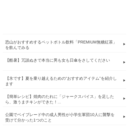
恐山がおすすめするペットボトル飲料「PREMIUM無糖紅茶」
を飲んでみる
【酷暑】冗談ぬきで本当に男も女も日傘をさしてください
【氷です】夏を乗り越えるための“おすすめアイテム”を紹介し
ます
【簡単レシピ】焼肉のたれに「ジャークスパイス」を足した
ら、激うまチキンができた！...
公園でベイブレード中の成人男性が小学生軍団10人に襲撃を
受けて分かった1つのこと