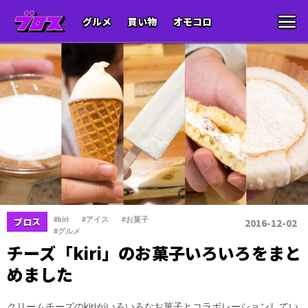
グルメ
買い物
オモコロ
、
、
、
#kiri
#アイス
#お菓子
ブロス
2016-12-02
#グルメ
チーズ「kiri」のお菓子いろいろをまと
めました
クリームチーズのkiriがいろいろなお菓子とコラボレーションしてい