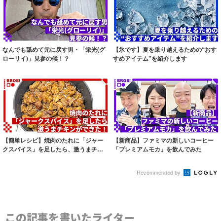
なんでも舐めて元に戻す男・「栄光(グ
【氷です】夏を乗り越えるための“おす
ローリイ)」見参の候！？
すめアイテム”を紹介します
【簡単レシピ】焼肉のたれに「ジャー
【新商品】ファミマの新しいコーヒー
クスパイス」を足したら、激うまチキ
「プレミアムモカ」を飲んでみた
ンができた！
Recommended by
この記事を書いたライター