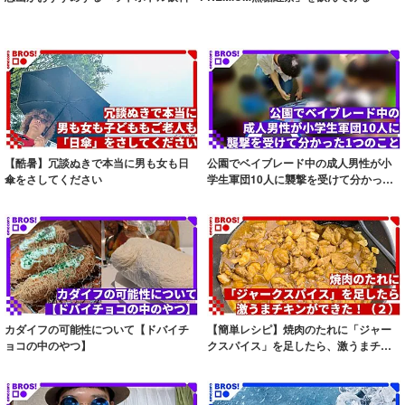
【酷暑】冗談ぬきで本当に男も女も日
公園でベイブレード中の成人男性が小
傘をさしてください
学生軍団10人に襲撃を受けて分かった1
つのこと
カダイフの可能性について【ドバイチ
【簡単レシピ】焼肉のたれに「ジャー
ョコの中のやつ】
クスパイス」を足したら、激うまチキ
ンができた！...