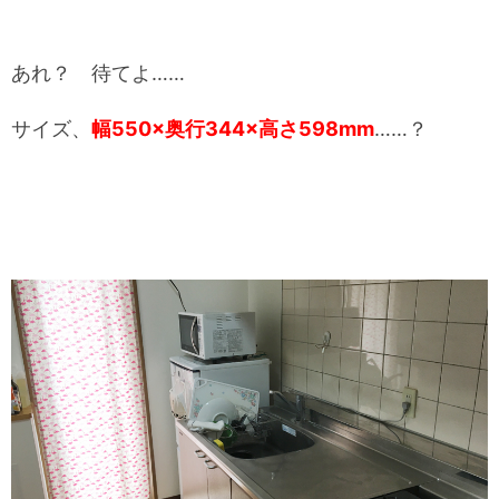
あれ？ 待てよ……
サイズ、
幅550×奥行344×高さ598mm
……？