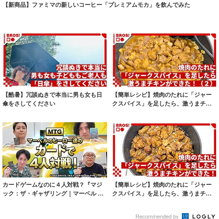
【新商品】ファミマの新しいコーヒー「プレミアムモカ」を飲んでみた
【酷暑】冗談ぬきで本当に男も女も日
【簡単レシピ】焼肉のたれに「ジャー
傘をさしてください
クスパイス」を足したら、激うまチキ
ンができた！...
カードゲームなのに４人対戦？『マジ
【簡単レシピ】焼肉のたれに「ジャー
ック：ザ・ギャザリング｜マーベル ス
クスパイス」を足したら、激うまチキ
ーパー・ヒ...
ンができた！
Recommended by