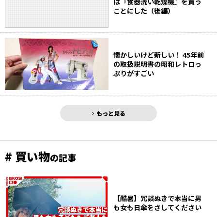
は『食器洗い乾燥機』を買う
ことにした（後編）
懐かしいけど新しい！ 45年前
の取扱説明書の昭和レトロっ
ぷりがすごい
もっと見る
# 買い物
の記事
【酷暑】冗談ぬきで本当に男
も女も日傘をさしてください