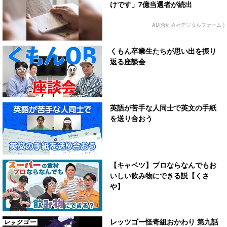
けです」7億当選者が続出
AD(合同会社デジタルファーム )
くもん卒業生たちが思い出を振り
返る座談会
英語が苦手な人同士で英文の手紙
を送り合おう
【キャベツ】プロならなんでもお
いしい飲み物にできる説【くさ
や】
レッツゴー怪奇組おかわり 第九話