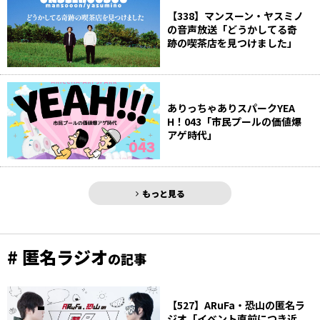
【338】マンスーン・ヤスミノ
の音声放送「どうかしてる奇
跡の喫茶店を見つけました」
ありっちゃありスパークYEA
H！043「市民プールの価値爆
アゲ時代」
もっと見る
# 匿名ラジオ
の記事
【527】ARuFa・恐山の匿名ラ
ジオ「イベント直前につき近