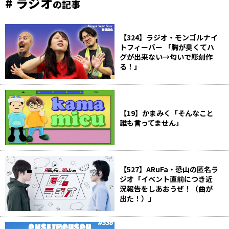
# ラジオ
の記事
【324】ラジオ・モンゴルナイ
トフィーバー 「胸が臭くてハ
グが出来ない→匂いで彫刻作
る！」
【19】かまみく「そんなこと
誰も言ってません」
【527】ARuFa・恐山の匿名ラ
ジオ「イベント直前につき近
況報告をしあおうぜ！（曲が
出た！）」