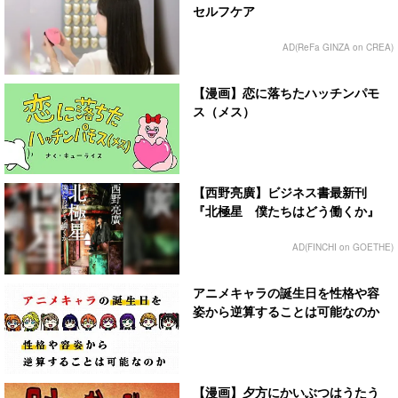
セルフケア
AD(ReFa GINZA on CREA)
【漫画】恋に落ちたハッチンパモ
ス（メス）
【西野亮廣】ビジネス書最新刊
『北極星 僕たちはどう働くか』
AD(FINCHI on GOETHE)
アニメキャラの誕生日を性格や容
姿から逆算することは可能なのか
【漫画】夕方にかいぶつはうたう