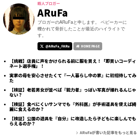
暇人ブロガー
ARuFa
ブロガーのARuFaと申します。 ベビーカーに
轢かれて骨折したことが最近のハイライトで
す。
@ARuFa_FARu
HOME PAGE
【挑戦】店員に声をかけられる前に服を買え！「即買いコーディ
ネート選手権」！
実家の母を安心させたくて『一人暮らし中の家』に初招待してみ
た
【検証】老若男女が並べば『能力者』っぽい写真が撮れるんじゃ
ない？
【検証】食べにくいサンマでも『外科医』が手術道具を使えば綺
麗に食えるのか？
【検証】公園の遊具を『自分』に改造したら子どもに楽しんでも
らえるのか？
ARuFaが書いた記事をもっと見る