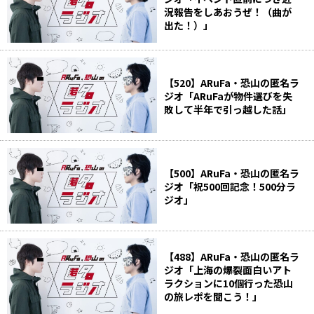
況報告をしあおうぜ！（曲が
出た！）」
【520】ARuFa・恐山の匿名ラ
ジオ「ARuFaが物件選びを失
敗して半年で引っ越した話」
【500】ARuFa・恐山の匿名ラ
ジオ「祝500回記念！500分ラ
ジオ」
【488】ARuFa・恐山の匿名ラ
ジオ「上海の爆裂面白いアト
ラクションに10個行った恐山
の旅レポを聞こう！」