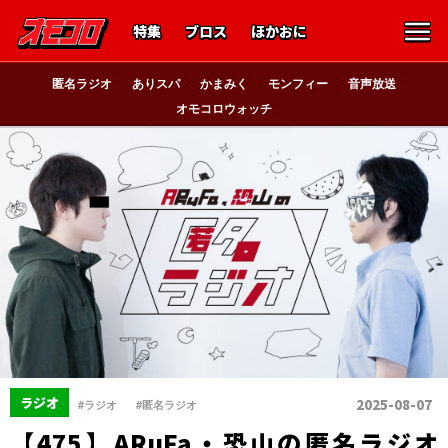
特集
ブロス
ほかおに
匿名ラジオ
ありスパ
かまみく
モンフィー
音声放送
オモコロウォッチ
、
ラジオ
2025-08-07
#ラジオ
#匿名ラジオ
【475】ARuFa・恐山の匿名ラジオ