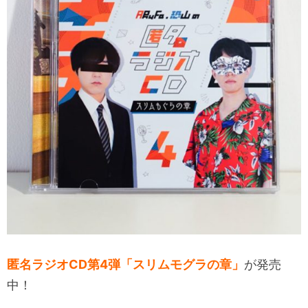
匿名ラジオCD第4弾「スリムモグラの章」
が発売
中！