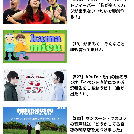
トフィーバー 「胸が臭くてハ
グが出来ない→匂いで彫刻作
る！」
【19】かまみく「そんなこと
誰も言ってません」
【527】ARuFa・恐山の匿名ラ
ジオ「イベント直前につき近
況報告をしあおうぜ！（曲が
出た！）」
【338】マンスーン・ヤスミノ
の音声放送「どうかしてる奇
跡の喫茶店を見つけました」