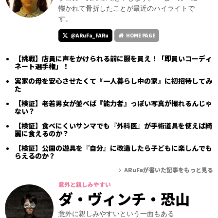
轢かれて骨折したことが最近のハイライトで
す。
@ARuFa_FARu
HOME PAGE
【挑戦】店員に声をかけられる前に服を買え！「即買いコーディ
ネート選手権」！
実家の母を安心させたくて『一人暮らし中の家』に初招待してみ
た
【検証】老若男女が並べば『能力者』っぽい写真が撮れるんじゃ
ない？
【検証】食べにくいサンマでも『外科医』が手術道具を使えば綺
麗に食えるのか？
【検証】公園の遊具を『自分』に改造したら子どもに楽しんでも
らえるのか？
ARuFaが書いた記事をもっと見る
意外と親しみやすい
ダ・ヴィンチ・恐山
意外に親しみやすいという一面もある