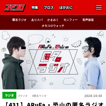
特集
ブロス
ほかおに
匿名ラジオ
ありスパ
かまみく
モンフィー
音声放送
オモコロウォッチ
、
ラジオ
2024-10-03
#ラジオ
#匿名ラジオ
【431】ARuFa・恐山の匿名ラジオ