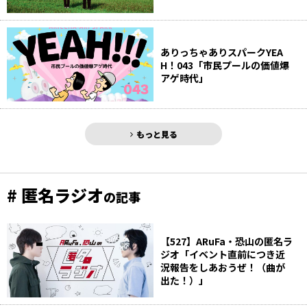
ありっちゃありスパークYEA
H！043「市民プールの価値爆
アゲ時代」
もっと見る
# 匿名ラジオ
の記事
【527】ARuFa・恐山の匿名ラ
ジオ「イベント直前につき近
況報告をしあおうぜ！（曲が
出た！）」