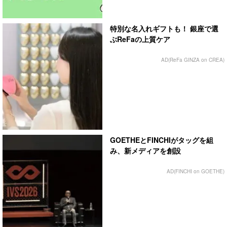
特別な名入れギフトも！ 銀座で選
ぶReFaの上質ケア
AD(ReFa GINZA on CREA)
GOETHEとFINCHIがタッグを組
み、新メディアを創設
AD(FINCHI on GOETHE)