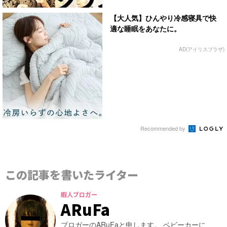
【大人気】ひんやり冷感寝具で快
適な睡眠をあなたに。
AD(アイリスプラザ)
Recommended by
この記事を書いたライター
暇人ブロガー
ARuFa
ブロガーのARuFaと申します。 ベビーカーに