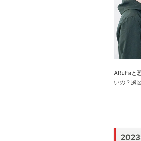
ARuFa
いの？風
20