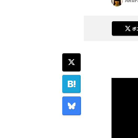
ARuF
ポ