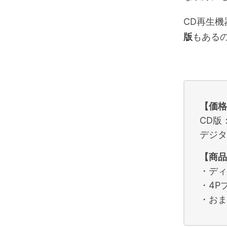
CD再生
版
もある
【価格
CD版
デジタ
【商品
・ディ
・4P
・おま