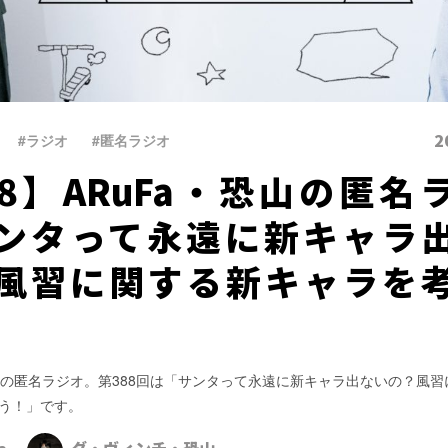
2
#ラジオ
、
#匿名ラジオ
88】ARuFa・恐山の匿名
ンタって永遠に新キャラ
風習に関する新キャラを
」
恐山の匿名ラジオ。第388回は「サンタって永遠に新キャラ出ないの？風
う！」です。