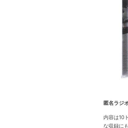
匿名ラジ
内容は1
な収録に