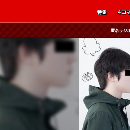
特集
４コ
匿名ラジ