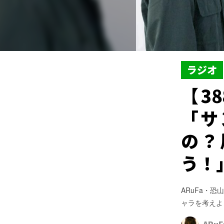
ラジオ
【3
「サ
の？
う！
ARuFa・
ャラを考えよ