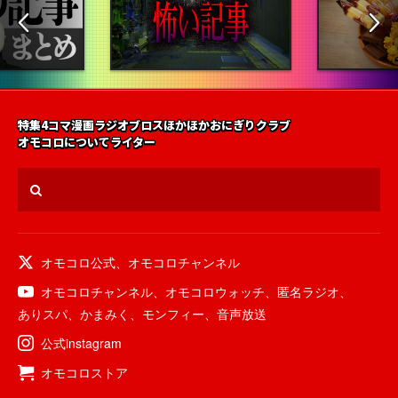
特集
4コマ漫画
ラジオ
ブロス
ほかほかおにぎりクラブ
オモコロについて
ライター
オモコロ公式
、
オモコロチャンネル
オモコロチャンネル
、
オモコロウォッチ
、
匿名ラジオ
、
ありスパ
、
かまみく
、
モンフィー
、
音声放送
公式instagram
オモコロストア