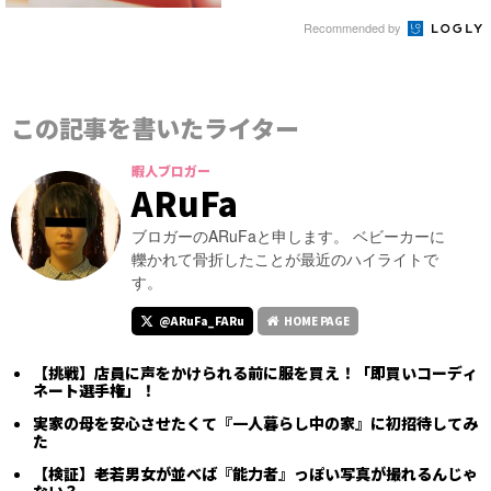
Recommended by
この記事を書いたライター
暇人ブロガー
ARuFa
ブロガーのARuFaと申します。 ベビーカーに
轢かれて骨折したことが最近のハイライトで
す。
@ARuFa_FARu
HOME PAGE
【挑戦】店員に声をかけられる前に服を買え！「即買いコーディ
ネート選手権」！
実家の母を安心させたくて『一人暮らし中の家』に初招待してみ
た
【検証】老若男女が並べば『能力者』っぽい写真が撮れるんじゃ
ない？