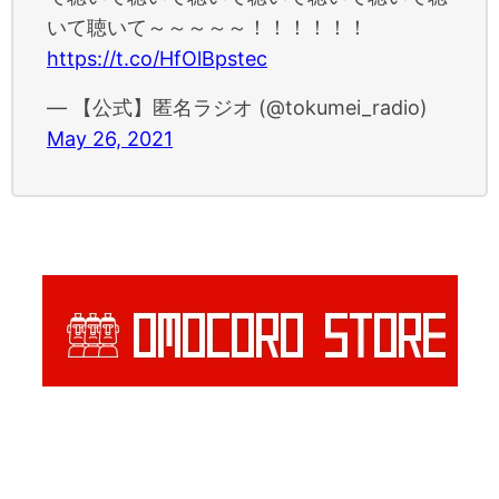
いて聴いて～～～～～！！！！！！
https://t.co/HfOlBpstec
— 【公式】匿名ラジオ (@tokumei_radio)
May 26, 2021