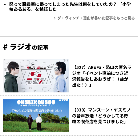
怒って職員室に帰ってしまった先生は何をしていたの？ 「小学
校あるある」を検証した
ダ・ヴィンチ・恐山が書いた記事をもっと見る
# ラジオ
の記事
【527】ARuFa・恐山の匿名ラ
ジオ「イベント直前につき近
況報告をしあおうぜ！（曲が
出た！）」
【338】マンスーン・ヤスミノ
の音声放送「どうかしてる奇
跡の喫茶店を見つけました」