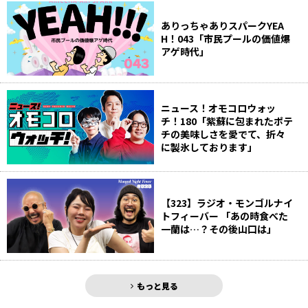
ありっちゃありスパークYEA
H！043「市民プールの価値爆
アゲ時代」
ニュース！オモコロウォッ
チ！180「紫蘇に包まれたポテ
チの美味しさを愛でて、折々
に製氷しております」
【323】ラジオ・モンゴルナイ
トフィーバー 「あの時食べた
一蘭は…？その後山口は」
もっと見る