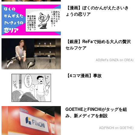
【漫画】ぼくのかんがえたさいき
ょうの恋リア
【銀座】ReFaで始める大人の贅沢
セルフケア
AD(ReFa GINZA on CREA)
【4コマ漫画】事故
GOETHEとFINCHIがタッグを組
み、新メディアを創設
AD(FINCHI on GOETHE)