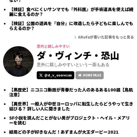
【検証】食べにくいサンマでも『外科医』が手術道具を使えば綺
麗に食えるのか？
【検証】公園の遊具を『自分』に改造したら子どもに楽しんでも
らえるのか？
ARuFaが書いた記事をもっと見る
意外と親しみやすい
ダ・ヴィンチ・恐山
意外に親しみやすいという一面もある
@d_v_osorezan
HOME PAGE
【黒歴史】ニコニコ動画が青春だった人のあるある100選【鳥肌
注意】
【異世界】一般人が中世ヨーロッパに転生したらどうやって生き
延びる？ 詳しい人に聞きました
SF小説を読んだことがない男がプロジェクト・ヘイル・メアリ
ーを読む
結局どの子が好きなんだ！あずまんが大王ダービー2021