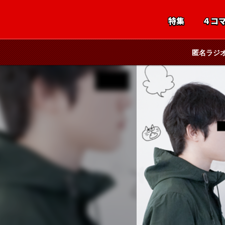
特集
４コ
匿名ラジ