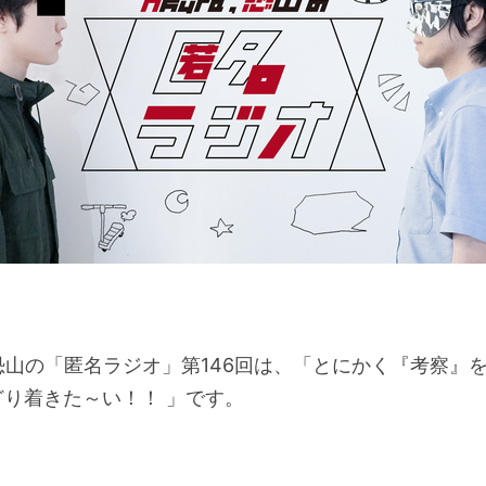
と恐山の「匿名ラジオ」第146回は、「とにかく『考察』
どり着きた～い！！ 」です。