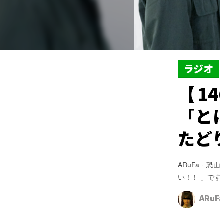
ラジオ
【1
「と
たど
ARuFa・
い！！ 」で
ARuF