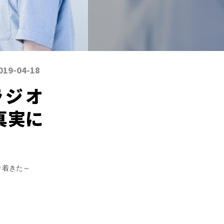
019-04-18
ラジオ
真実に
り着きた～