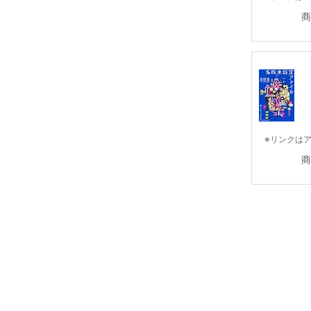
商
※リンクは
商