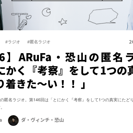
2
#ラジオ
、
#匿名ラジオ
46】ARuFa・恐山の匿名
にかく『考察』をして1つの
り着きた～い！！ 」
恐山の匿名ラジオ。第146回は「とにかく『考察』をして1つの真実にたど
す。
a
ダ・ヴィンチ・恐山