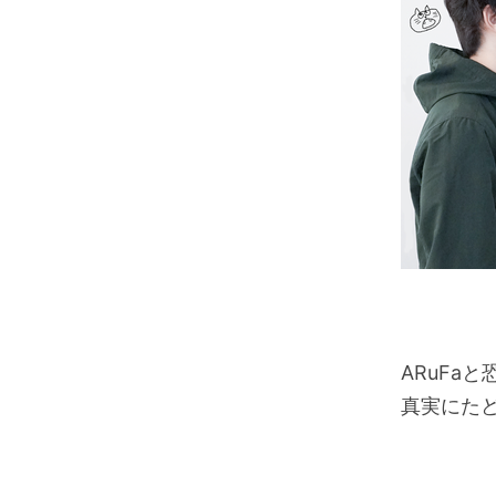
ARuFa
真実にた