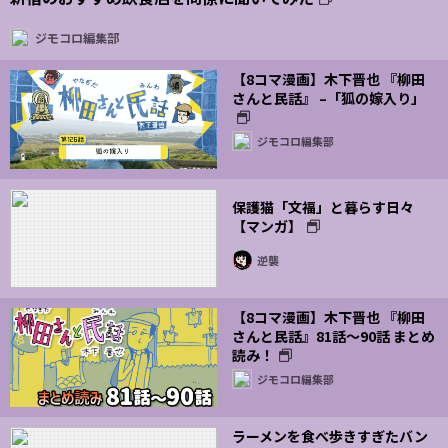
ジモコロ編集部
【8コマ漫画】木下晋也 『柳田
さんと民話』 –「狐の嫁入り」
ジモコロ編集部
保護猫「文福」と暮らす日々
【マンガ】
逆襲
【8コマ漫画】木下晋也 『柳田
さんと民話』81話～90話 まとめ
読み！
ジモコロ編集部
ラーメンを食べ歩きすぎたバン