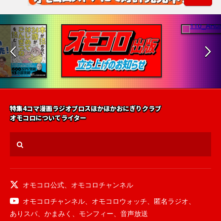
特集
4コマ漫画
ラジオ
ブロス
ほかほかおにぎりクラブ
オモコロについて
ライター
オモコロ公式
、
オモコロチャンネル
オモコロチャンネル
、
オモコロウォッチ
、
匿名ラジオ
、
ありスパ
、
かまみく
、
モンフィー
、
音声放送