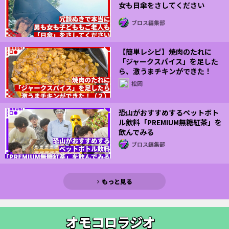
女も日傘をさしてください
ブロス編集部
【簡単レシピ】焼肉のたれに
「ジャークスパイス」を足した
ら、激うまチキンができた！
（２）
松岡
恐山がおすすめするペットボト
ル飲料「PREMIUM無糖紅茶」を
飲んでみる
ブロス編集部
もっと見る
オモコロラジオ