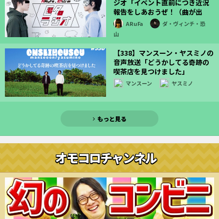
ジオ「イベント直前につき近況
報告をしあおうぜ！（曲が出
た！）」
ARuFa
ダ・ヴィンチ・恐
山
【338】マンスーン・ヤスミノの
音声放送「どうかしてる奇跡の
喫茶店を見つけました」
マンスーン
ヤスミノ
もっと見る
オモコロチャンネル