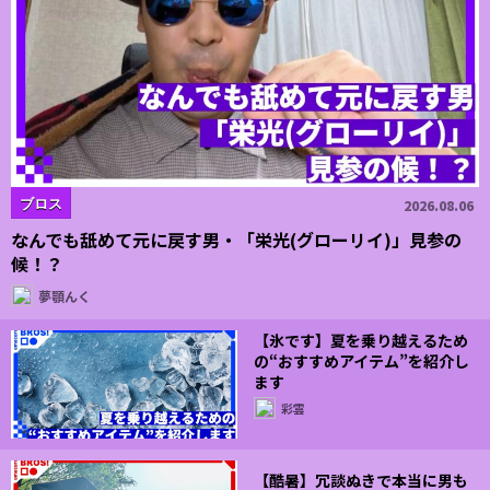
ブロス
2026.08.06
なんでも舐めて元に戻す男・「栄光(グローリイ)」見参の
候！？
夢顎んく
【氷です】夏を乗り越えるため
の“おすすめアイテム”を紹介し
ます
彩雲
【酷暑】冗談ぬきで本当に男も