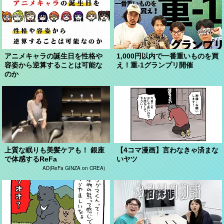
アニメキャラの誕生日を性格や
1,000円以内で一番重いものを買
容姿から逆算することは可能な
え！重-1グランプリ開催
のか
上質な眠りも美髪ケアも！ 銀座
【4コマ漫画】言わなきゃ済まな
で体感するReFa
いヤツ
AD(ReFa GINZA on CREA)