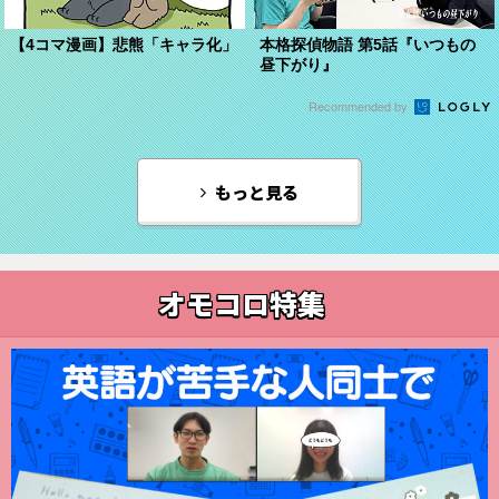
【4コマ漫画】悲熊「キャラ化」
本格探偵物語 第5話『いつもの
昼下がり』
Recommended by
もっと見る
オモコロ特集