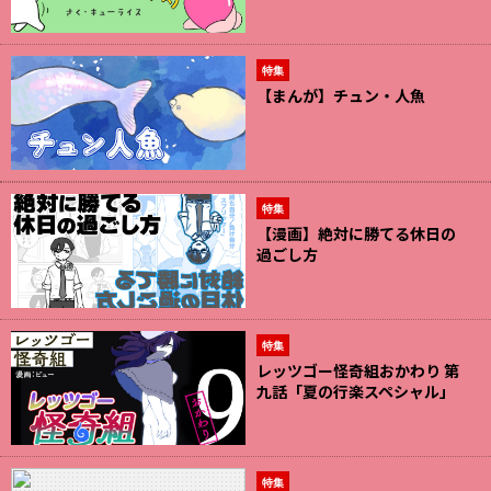
特集
【まんが】チュン・人魚
特集
【漫画】絶対に勝てる休日の
過ごし方
特集
レッツゴー怪奇組おかわり 第
九話「夏の行楽スペシャル」
特集