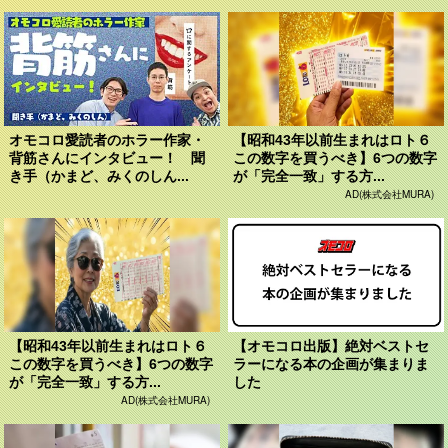
オモコロ愛読者のホラー作家・
【昭和43年以前生まれはロト６
背筋さんにインタビュー！ 聞
この数字を買うべき】6つの数字
き手（かまど、みくのしん...
が「完全一致」する方...
AD(株式会社MURA)
【昭和43年以前生まれはロト６
【オモコロ出版】絶対ベストセ
この数字を買うべき】6つの数字
ラーになる本の企画が集まりま
が「完全一致」する方...
した
AD(株式会社MURA)