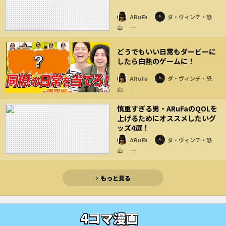
ARuFa
ダ・ヴィンチ・恐
山
…
どうでもいい日常もダービーに
したら白熱のゲームに！
ARuFa
ダ・ヴィンチ・恐
山
…
慎重すぎる男・ARuFaのQOLを
上げるためにオススメしたいグ
ッズ4選！
ARuFa
ダ・ヴィンチ・恐
山
…
もっと見る
4コマ漫画