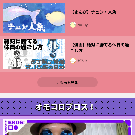
【まんが】チュン・人魚
dollly
【漫画】絶対に勝てる休日の過
ごし方
どろり
もっと見る
オモコロブロス！