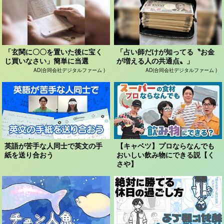
「玄関に〇〇を置いた後に宝く
「占い師だけが知ってる〝お金
じ買いなさい」簡単に当選
が増える人の共通点〟」
AD(合同会社デジタルファーム )
AD(合同会社デジタルファーム )
英語が苦手な人同士で英文の手
【キャベツ】プロならなんでも
紙を送り合おう
おいしい飲み物にできる説【く
さや】