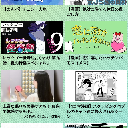
【まんが】チュン・人魚
【漫画】絶対に勝てる休日の過
ごし方
レッツゴー怪奇組おかわり 第九
【漫画】恋に落ちたハッチンパ
話「夏の行楽スペシャル」
モス（メス）
上質な眠りも美髪ケアも！ 銀座
【4コマ漫画】スクラビングバブ
で体感するReFa
ルのキャラ達に侵入されるシー
ン
AD(ReFa GINZA on CREA)