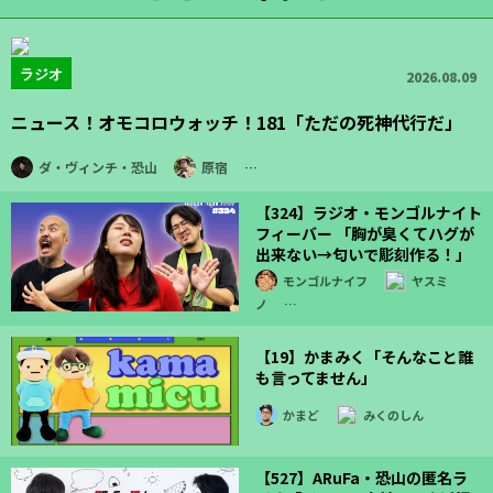
ラジオ
2026.08.09
ニュース！オモコロウォッチ！181「ただの死神代行だ」
ダ・ヴィンチ・恐山
原宿
…
【324】ラジオ・モンゴルナイト
フィーバー 「胸が臭くてハグが
出来ない→匂いで彫刻作る！」
モンゴルナイフ
ヤスミ
ノ
…
【19】かまみく「そんなこと誰
も言ってません」
かまど
みくのしん
【527】ARuFa・恐山の匿名ラ