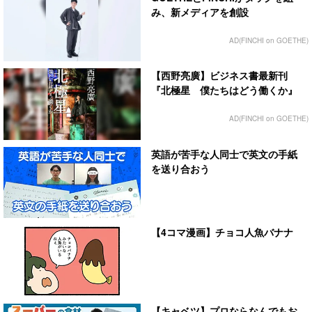
み、新メディアを創設
AD(FINCHI on GOETHE)
【西野亮廣】ビジネス書最新刊
『北極星 僕たちはどう働くか』
AD(FINCHI on GOETHE)
英語が苦手な人同士で英文の手紙
を送り合おう
【4コマ漫画】チョコ人魚バナナ
【キャベツ】プロならなんでもお