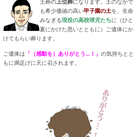
土葬の
上位葬
になります。土のなかで
も希少価値の高い
甲子園の土
を、生命
みなぎる
現役の高校球児たち
に（ひと
夏にかけた思いとともに）ご遺体にか
けてもらい葬ります。
ご遺体は
「（感動を）ありがとう…！」
の気持ちとと
もに満足げに天に召されます。