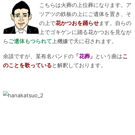
こちらは火葬の上位葬になります。ア
ツアツの鉄板の上にご遺体を置き、そ
の上で
花かつおを踊らせ
ます。自らの
上でゴキゲンに踊る花かつおを見なが
ら
ご遺体もつられて
上機嫌で天に召されます。
余談ですが、某有名バンドの
「花葬」
という曲は
こ
のことを歌っている
と解釈しております。