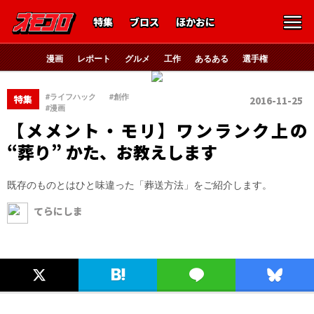
特集
ブロス
ほかおに
漫画
レポート
グルメ
工作
あるある
選手権
、
、
#ライフハック
#創作
特集
2016-11-25
#漫画
【メメント・モリ】ワンランク上の
“葬り” かた、お教えします
既存のものとはひと味違った「葬送方法」をご紹介します。
てらにしま