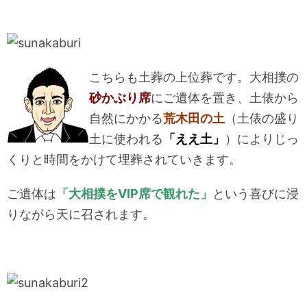
こちらも土葬の上位葬です。大相撲の
砂かぶり席
にご遺体を置き、土俵から
自然にかかる
荒木田の土
（土俵の盛り
土に使われる
「ええ土」
）によりじっ
くりと時間をかけて埋葬されていきます。
ご遺体は
「大相撲をVIP席で観れた」
という喜びに浸
りながら天に召されます。