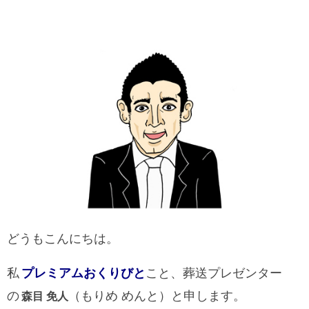
どうもこんにちは。
私
プレミアムおくりびと
こと、葬送プレゼンター
の
（もりめ めんと）と申します。
森目 免人