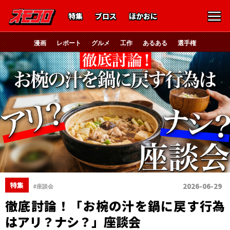
特集
ブロス
ほかおに
漫画
レポート
グルメ
工作
あるある
選手権
特集
2026-06-29
#座談会
徹底討論！「お椀の汁を鍋に戻す行為
はアリ？ナシ？」座談会