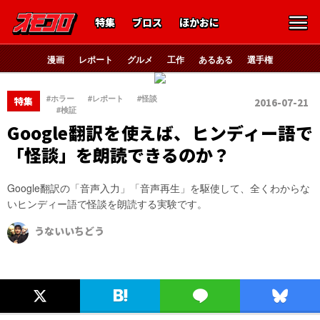
特集
ブロス
ほかおに
漫画
レポート
グルメ
工作
あるある
選手権
、
、
#ホラー
#レポート
#怪談
特集
2016-07-21
、
#検証
Google翻訳を使えば、ヒンディー語で
「怪談」を朗読できるのか？
Google翻訳の「音声入力」「音声再生」を駆使して、全くわからな
いヒンディー語で怪談を朗読する実験です。
うないいちどう