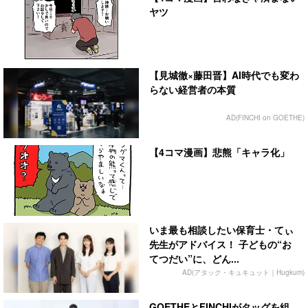
ヤツ
【見城徹×藤田晋】AI時代でも変わ
らない経営者の本質
AD(FINCHI on GOETHE)
【4コマ漫画】悲熊「キャラ化」
いま最も相談したい保育士・てぃ
先生がアドバイス！ 子どもの“お
てつだい”に、どん...
AD(アタック・キュキュット｜Hugkum)
GOETHEとFINCHIがタッグを組