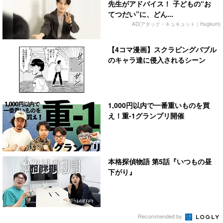
先生がアドバイス！ 子どもの“お
てつだい”に、どん...
AD(アタック・キュキュット｜Hugkum)
【4コマ漫画】スクラビングバブル
のキャラ達に侵入されるシーン
1,000円以内で一番重いものを買
え！重-1グランプリ開催
本格探偵物語 第5話『いつもの昼
下がり』
Recommended by