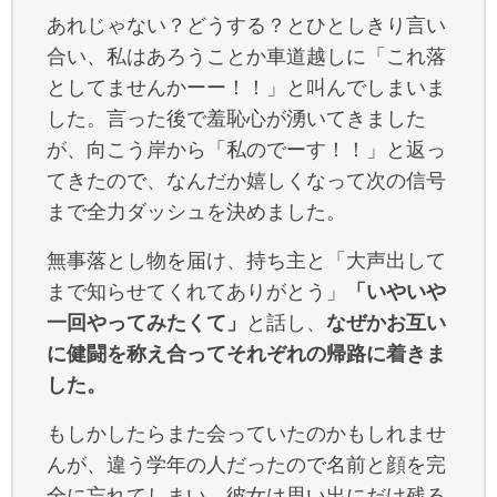
あれじゃない？どうする？とひとしきり言い
合い、私はあろうことか車道越しに「これ落
としてませんかーー！！」と叫んでしまいま
した。言った後で羞恥心が湧いてきました
が、向こう岸から「私のでーす！！」と返っ
てきたので、なんだか嬉しくなって次の信号
まで全力ダッシュを決めました。
無事落とし物を届け、持ち主と「大声出して
まで知らせてくれてありがとう」
「いやいや
一回やってみたくて」
と話し、
なぜかお互い
に健闘を称え合ってそれぞれの帰路に着きま
した。
もしかしたらまた会っていたのかもしれませ
んが、違う学年の人だったので名前と顔を完
全に忘れてしまい、彼女は思い出にだけ残る