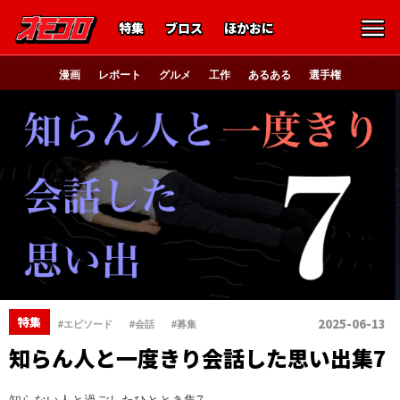
特集
ブロス
ほかおに
漫画
レポート
グルメ
工作
あるある
選手権
、
、
特集
2025-06-13
#エピソード
#会話
#募集
知らん人と一度きり会話した思い出集7
知らない人と過ごしたひととき集7。