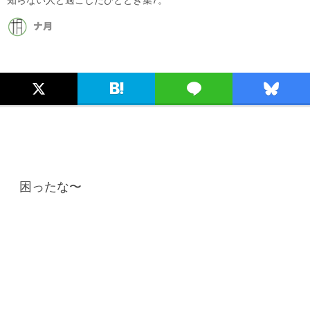
ナ月
困ったな〜