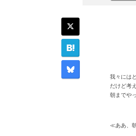
我々には
だけど考
朝までや
≪ああ、