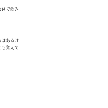
始発で飲み
名はあるけ
とも覚えて