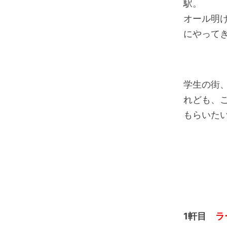
駅。
オール明
にやって
学生の街
れども、
もらいた
1軒目
ラ