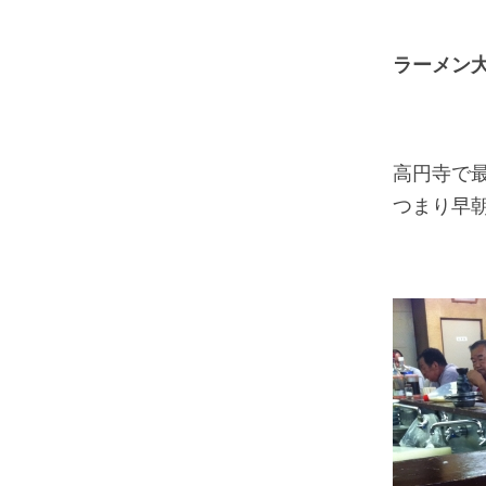
ラーメン
高円寺で
つまり早