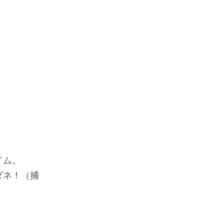
イム。
ダネ！（捕