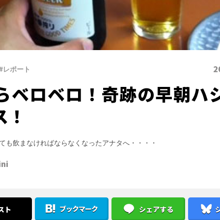
2
#レポート
らベロベロ！奇跡の早朝ハ
ス！
ても飲まなければならなくなったアナタへ・・・・
ini
ブックマーク
スト
シェアする