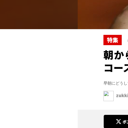
特集
朝か
コー
早朝にどうし
zukk
ポ