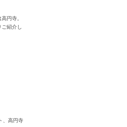
は高円寺。
りご紹介し
ト、高円寺