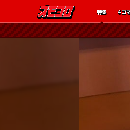
特集
４コ