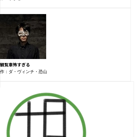
観覧車怖すぎる
作：ダ・ヴィンチ・恐山