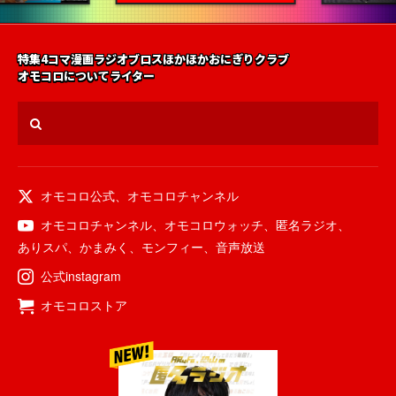
特集
4コマ漫画
ラジオ
ブロス
ほかほかおにぎりクラブ
オモコロについて
ライター
オモコロ公式
、
オモコロチャンネル
オモコロチャンネル
、
オモコロウォッチ
、
匿名ラジオ
、
ありスパ
、
かまみく
、
モンフィー
、
音声放送
公式instagram
オモコロストア