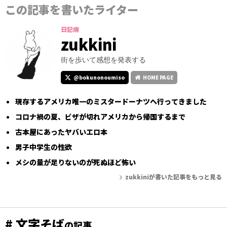
この記事を書いたライター
日記病
zukkini
街を歩いて感想を発表する
@bokunonoumiso
HOME PAGE
現存するアメリカ唯一のミスタードーナツへ行ってきました
コロナ禍の夏、ビザが切れアメリカから帰国するまで
古本屋にあったヤバいエロ本
男子中学生の性欲
メシの量が足りないのが死ぬほど怖い
zukkiniが書いた記事をもっと見る
# 文字そば
の記事