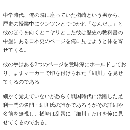
中学時代、俺の隣に座っていた楢崎という男から、
歴史の授業中にツンツンとつつかれ「なんだよ」と
彼のほうを向くとニヤリとした彼は歴史の教科書の
中盤にある日本史のページを俺に見せようと体を寄
せてくる。
彼の手はある2つのページを意味深にホールドしてお
り、まずマーカーで印を付けられた「細川」を見せ
てくるのである。
細かく覚えていないが恐らく戦国時代に活躍した足
利一門の名門・細川氏の誰かであろうがその詳細や
名前を無視し、楢崎は乱暴に「細川」だけを俺に見
せてくるのである。