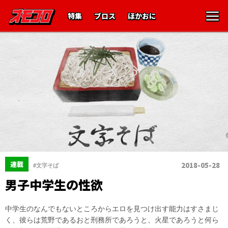
特集
ブロス
ほかおに
連載
2018-05-28
#文字そば
男子中学生の性欲
中学生のなんでもないところからエロを見つけ出す能力はすさまじ
く、彼らは荒野であるおと刑務所であろうと、火星であろうと何ら