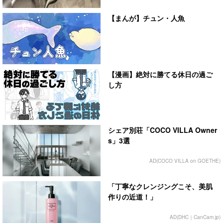
【まんが】チュン・人魚
【漫画】絶対に勝てる休日の過ご
し方
シェア別荘「COCO VILLA Owner
s」3選
AD(COCO VILLA on GOETHE)
「丁寧なクレンジングこそ、美肌
作りの近道！」
AD(DHC｜CanCam.jp)