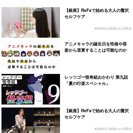
【銀座】ReFaで始める大人の贅沢
セルフケア
AD(ReFa GINZA on CREA)
アニメキャラの誕生日を性格や容
姿から逆算することは可能なのか
レッツゴー怪奇組おかわり 第九話
「夏の行楽スペシャル」
【銀座】ReFaで始める大人の贅沢
セルフケア
AD(ReFa GINZA on CREA)