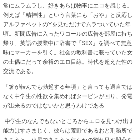
常にムラムラし、好きあらば物事にエロを感じる。
例えば「精神性」という言葉にも「おや」と反応し
アルファベットのYを見ただけでムラついていた年
頃。新聞広告に入ったワコールの広告を部屋に持ち
帰り、英語の授業中に辞書で「SEX」を調べて無意
味にマーカーを引く。社会の教科書に載っていた女
の土偶にだって余裕のエロ目線。時代を超えた性の
交流である。
「箸が転んでも勃起する年頃」と言っても過言では
なく中学生の性欲を集めればタービンが回り、発電
が出来るのではないかと思うわけである。
中学生のなんでもないところからエロを見つけ出す
能力はすさまじく、彼らは荒野であるおと刑務所で
あろうと、火星であろうと何らかの割れ目や凹凸を