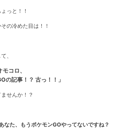
ちょっと！！
かその冷めた目は！！
して、
オモコロ、
GOの記事！？ 古っ！！」
てませんか！？
やあなた、もうポケモンGOやってないですね？