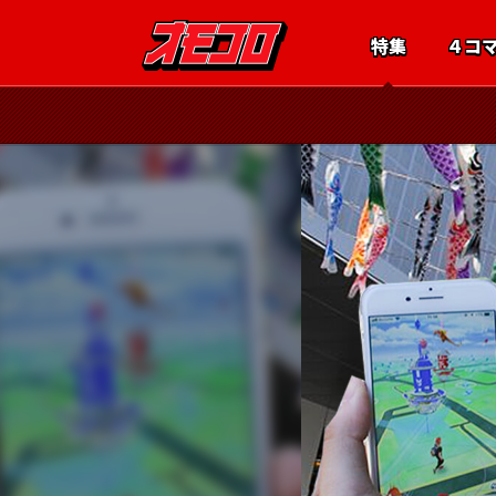
特集
４コ