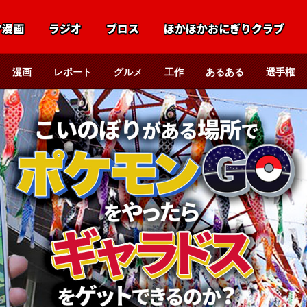
マ漫画
ラジオ
ブロス
ほかほかおにぎりクラブ
漫画
レポート
グルメ
工作
あるある
選手権