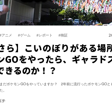
2
#アニメ
、
#ゲーム
、
#レポート
、
#検証
さら】こいのぼりがある場
ンGOをやったら、ギャラド
できるのか！？
まだポケモンGOをやっていますか？ 2年前に流行ったポケモンGOと
た。
バチ