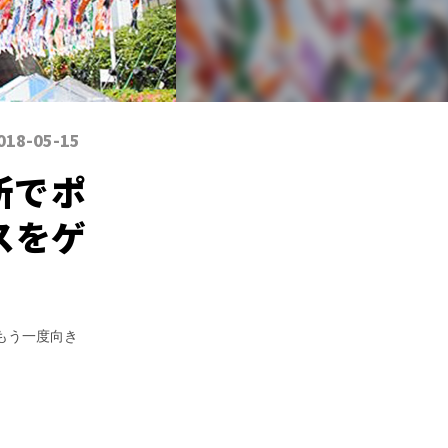
018-05-15
所でポ
スをゲ
もう一度向き