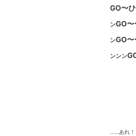
GO〜
GO〜
ン
GO
ン
G
ンンン
……あれ！