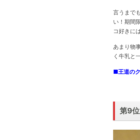
言うまで
い！期間
コ好きに
あまり物
く牛乳と
■王道の
第9