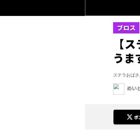
ブロス
【ス
うま
ステラおばさ
めい
ポ