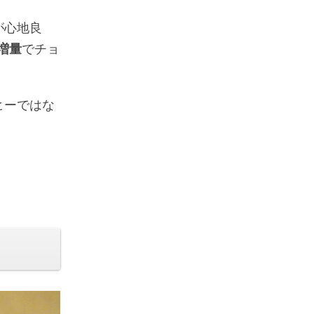
が心地良
倍増量
でチョ
ヒーではな
。