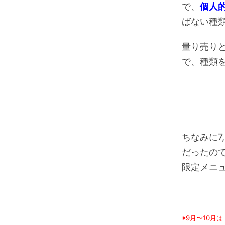
で、
個人
ばない種
量り売り
で、種類
ちなみに7
だったの
限定メニ
※9月〜10