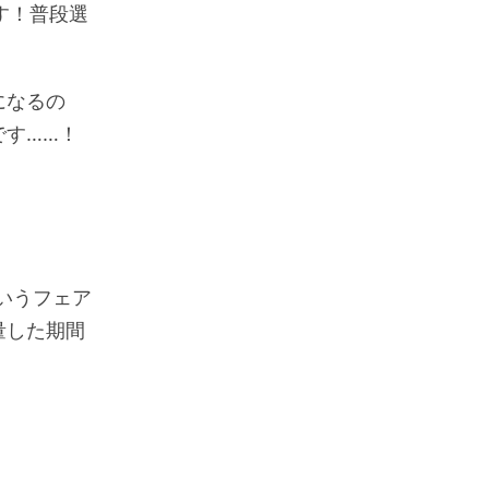
す！普段選
になるの
です……！
いうフェア
量した期間