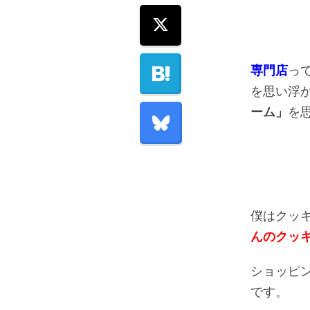
専門店
っ
を思い浮
ーム」
を
僕はクッ
んのクッ
ショッピ
です。