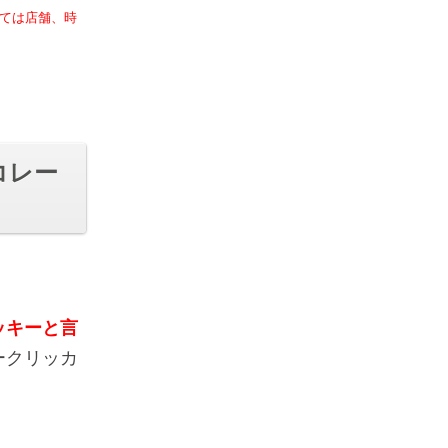
いては店舗、時
コレー
ッキーと言
ークリッカ