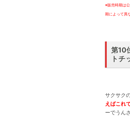
※販売時期は
期によって異
第1
トチ
サクサク
えばこれ
ーでうん