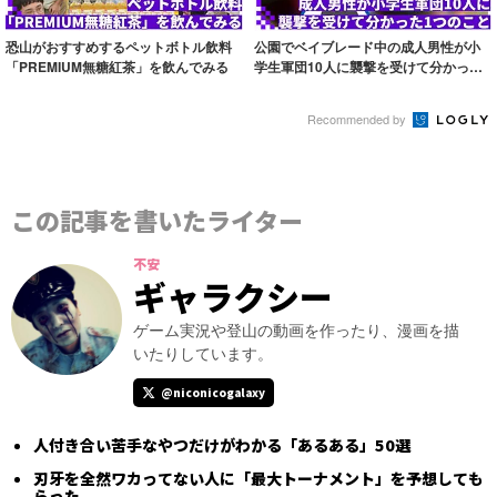
恐山がおすすめするペットボトル飲料
公園でベイブレード中の成人男性が小
「PREMIUM無糖紅茶」を飲んでみる
学生軍団10人に襲撃を受けて分かった1
つのこと
Recommended by
この記事を書いたライター
不安
ギャラクシー
ゲーム実況や登山の動画を作ったり、漫画を描
いたりしています。
@niconicogalaxy
人付き合い苦手なやつだけがわかる「あるある」50選
刃牙を全然ワカってない人に「最大トーナメント」を予想しても
らった