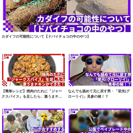
カダイフの可能性について【ドバイチョコの中のやつ】
【簡単レシピ】焼肉のたれに「ジャー
なんでも舐めて元に戻す男・「栄光(グ
クスパイス」を足したら、激うまチキ
ローリイ)」見参の候！？
ンができた！