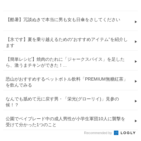
【酷暑】冗談ぬきで本当に男も女も日傘をさしてください
【氷です】夏を乗り越えるための“おすすめアイテム”を紹介し
ます
【簡単レシピ】焼肉のたれに「ジャークスパイス」を足した
ら、激うまチキンができた！...
恐山がおすすめするペットボトル飲料「PREMIUM無糖紅茶」
を飲んでみる
なんでも舐めて元に戻す男・「栄光(グローリイ)」見参の
候！？
公園でベイブレード中の成人男性が小学生軍団10人に襲撃を
受けて分かった1つのこと
Recommended by