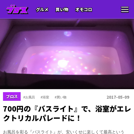
グルメ
買い物
オモコロ
、
、
ブロス
2017-05-09
#お風呂
#浴室
#買い物
700円の『バスライト』で、浴室がエレ
クトリカルパレードに！
お風呂を彩る『バスライト』が、安いくせに楽しくて最高という