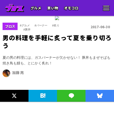
グルメ
買い物
オモコロ
、
、
#グルメ
#バーナー
#炙り
ブロス
2017-06-30
、
#豚丼
男の料理を手軽に炙って夏を乗り切ろ
う
夏の男の料理には、ガスバーナーが欠かせない！ 豚丼もまぜそばも
焼き鳥も鰻も、とにかく炙れ！
加藤 亮