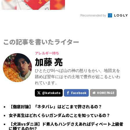
Recommended by
この記事を書いたライター
アレルギー持ち
加藤 亮
ひとたび叫べば山の神の怒りをかい、地団太を
踏めば翌年にはその土地で豊作が起こるといわ
れています。
@katokato
Facebook
HOME PAGE
【徹底討論】「ネタバレ」はどこまで許されるの？
女子高生はどれくらいガンダムのことを知っているの？
【犬派vsダニ派】ド素人もハンデさえあればディベート上級者
に勝てるのか!?