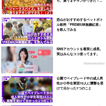
ら、激うまチキンができた！...
恐山がおすすめするペットボト
ル飲料「PREMIUM無糖紅茶」
を飲んでみる
SNSアカウントを着実に成長。
実はみんなココ使ってます。
AD(Dreaw合同会社)
公園でベイブレード中の成人男
性が小学生軍団10人に襲撃を受
けて分かった1つのこと