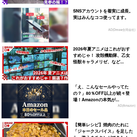
SNSアカウントを着実に成長。
実はみんなココ使ってます。
AD(Dreaw合同会社)
2026年夏アニメはこれがおす
すめじゃ！ 攻殻機動隊、乙女
怪獣キャラメリゼ、など...
「え、こんなセールやってた
の？」80％OFF以上が続々登
場！Amazonの本気が...
AD(Amazon)
【簡単レシピ】焼肉のたれに
「ジャークスパイス」を足した