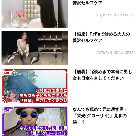
贅沢セルフケア
AD(ReFa GINZA on CREA)
【銀座】ReFaで始める大人の
贅沢セルフケア
AD(ReFa GINZA on CREA)
【酷暑】冗談ぬきで本当に男も
女も日傘をさしてください
なんでも舐めて元に戻す男・
「栄光(グローリイ)」見参の
候！？