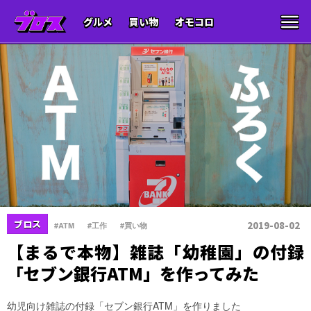
グルメ
買い物
オモコロ
、
、
ブロス
2019-08-02
#ATM
#工作
#買い物
【まるで本物】雑誌「幼稚園」の付録
「セブン銀行ATM」を作ってみた
幼児向け雑誌の付録「セブン銀行ATM」を作りました