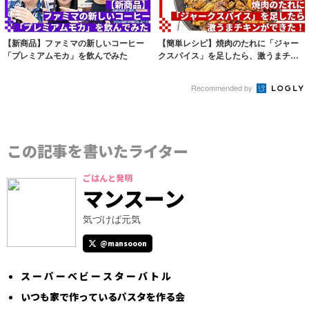
【新商品】ファミマの新しいコーヒー
【簡単レシピ】焼肉のたれに「ジャー
「プレミアムモカ」を飲んでみた
クスパイス」を足したら、激うまチキ
ンができた！
Recommended by
この記事を書いたライター
ごはんと発明
マンスーン
気づけば元気
@mansooon
ス ー パ ー ベ ビ ー ス タ ー バ ト ル
いつも家で作っているパスタを作る会