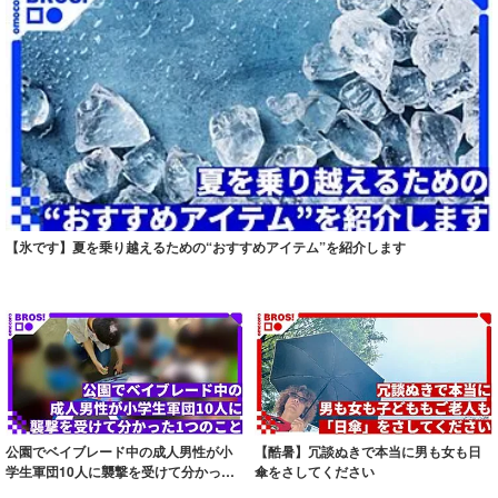
【氷です】夏を乗り越えるための“おすすめアイテム”を紹介します
公園でベイブレード中の成人男性が小
【酷暑】冗談ぬきで本当に男も女も日
学生軍団10人に襲撃を受けて分かった1
傘をさしてください
つのこと