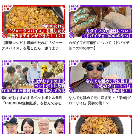
【簡単レシピ】焼肉のたれに「ジャー
カダイフの可能性について【ドバイチ
クスパイス」を足したら、激うまチキ
ョコの中のやつ】
ンができた！...
恐山がおすすめするペットボトル飲料
なんでも舐めて元に戻す男・「栄光(グ
「PREMIUM無糖紅茶」を飲んでみる
ローリイ)」見参の候！？