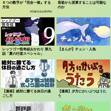
６つの数字が『完全一致』する
容姿から逆算することは可能な
方法
のか
AD(株式会社MURA)
レッツゴー怪奇組おかわり 第九
【まんが】チュン・人魚
話「夏の行楽スペシャル」
【漫画】絶対に勝てる休日の過
【漫画】夕方にかいぶつはうた
ごし方
う