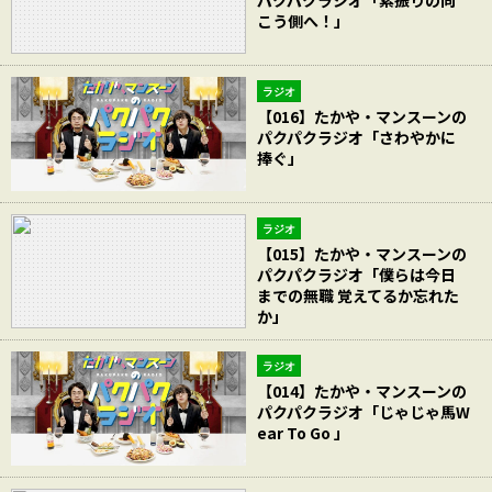
パクパクラジオ「素振りの向
こう側へ！」
ラジオ
【016】たかや・マンスーンの
パクパクラジオ「さわやかに
捧ぐ」
ラジオ
【015】たかや・マンスーンの
パクパクラジオ「僕らは今日
までの無職 覚えてるか忘れた
か」
ラジオ
【014】たかや・マンスーンの
パクパクラジオ「じゃじゃ馬W
ear To Go 」