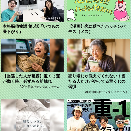
本格探偵物語 第5話『いつもの
【漫画】恋に落ちたハッチンパ
昼下がり』
モス（メス）
【当選した人が暴露】宝くじ運
売り場じゃ教えてくれない！当
が動く時、必ずある前触れ
たる人だけがやってる宝くじの
習慣
AD(合同会社デジタルファーム )
AD(合同会社デジタルファーム )