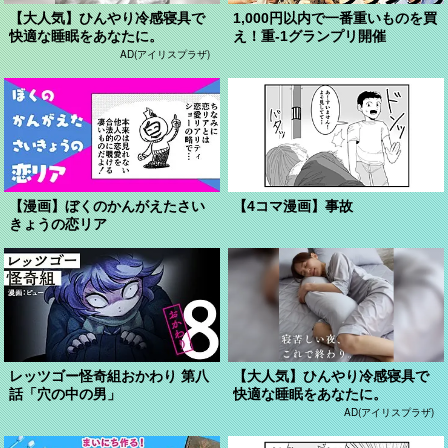
【大人気】ひんやり冷感寝具で
1,000円以内で一番重いものを買
快適な睡眠をあなたに。
え！重-1グランプリ開催
AD(アイリスプラザ)
【漫画】ぼくのかんがえたさい
【4コマ漫画】事故
きょうの恋リア
レッツゴー怪奇組おかわり 第八
【大人気】ひんやり冷感寝具で
話「穴の中の男」
快適な睡眠をあなたに。
AD(アイリスプラザ)