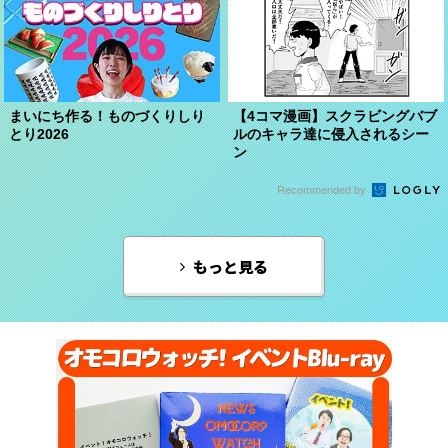
まいにち作る！ものづくりしり
【4コマ漫画】スクラビングバブ
とり2026
ルのキャラ達に侵入されるシー
ン
Recommended by
もっと見る