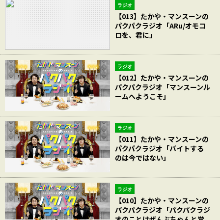
ラジオ
【013】たかや・マンスーンの
パクパクラジオ「ARu/オモコ
ロを、君に」
ラジオ
【012】たかや・マンスーンの
パクパクラジオ「マンスーンル
ームへようこそ」
ラジオ
【011】たかや・マンスーンの
パクパクラジオ「バイトする
のは今ではない」
ラジオ
【010】たかや・マンスーンの
パクパクラジオ「パクパクラジ
オのことはぜんぶちゃんと覚