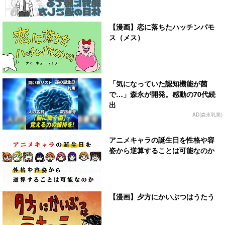
【漫画】恋に落ちたハッチンパモ
ス（メス）
「気になっていた認知機能が菌
で…」森永が開発。感動の70代続
出
AD(森永乳業)
アニメキャラの誕生日を性格や容
姿から逆算することは可能なのか
【漫画】夕方にかいぶつはうたう