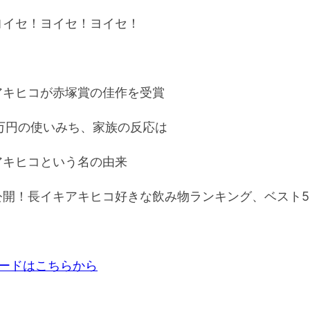
ー
ヨイセ！ヨイセ！ヨイセ！
ム
調
節
アキヒコが赤塚賞の佳作を受賞
に
は
0万円の使いみち、家族の反応は
上
下
アキヒコという名の由来
矢
公開！長イキアキヒコ好きな飲み物ランキング、ベスト5
印
キ
ー
を
ロードはこちらから
使
っ