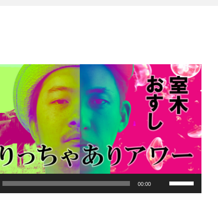
ボ
00:00
リ
ュ