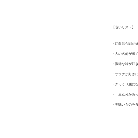
【老いリスト】
・紅白歌合戦が
・人の名前が出
・複雑な味が好
・サウナが好き
・ぎっくり腰に
・「最近何かあ
・美味いものを