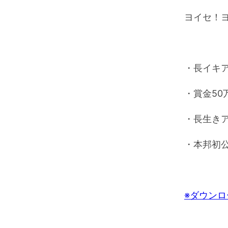
レ
ヨイセ！
ー
ヤ
ー
・長イキ
・賞金5
・長生き
・本邦初
※ダウン