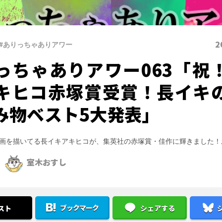
2
#ありっちゃありアワー
っちゃありアワー063「祝
キヒコ赤塚賞受賞！長イキ
み物ベスト5大発表」
画を描いてる長イキアキヒコが、集英社の赤塚賞・佳作に輝きました！
室木おすし
ブックマーク
スト
シェアする