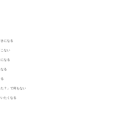
て
く
だ
さ
い。
好きになる
てこない
きになる
になる
なる
った？」で何もない
食いたくなる