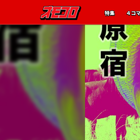
特集
４コ