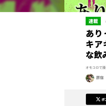
連載
あり
キア
な飲
オモコロで漫
原宿
ポ