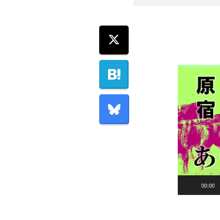
音
00:00
声
プ