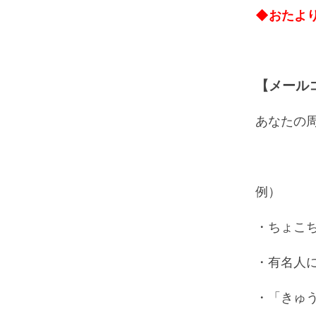
◆おたよ
【メール
あなたの
例）
・ちょこ
・有名人
・「きゅ