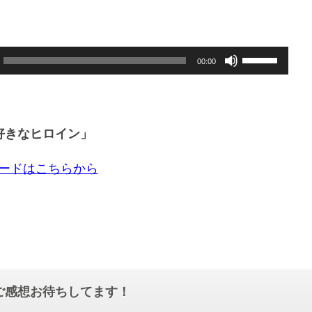
ボ
00:00
リ
ュ
ー
好きなヒロイン」
ム
調
ロードはこちらから
節
に
は
上
下
矢
ご感想お待ちしてます！
印