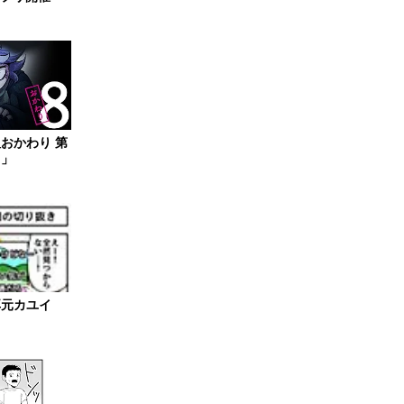
おかわり 第
男」
耳元カユイ