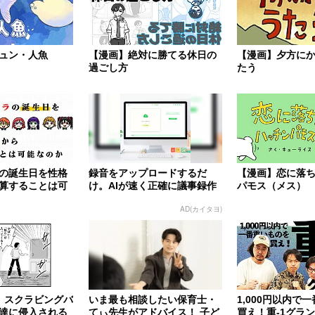
ュン・人魚
【漫画】絶対に勝てる休日の
【漫画】夕方に
過ごし方
たう
の誕生日を性格
録音をアップロードするだ
【漫画】恋に落
算することは可
け。AIが速く正確に議事録作
パモス（メス）
成
AD(カイタヨ)
】スクラビングバ
いま最も相談したい保育士・
1,000円以内で
達に侵入される
てぃ先生がアドバイス！ 子ど
買え！重-1グラ