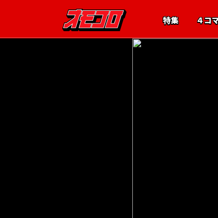
特集
４コ