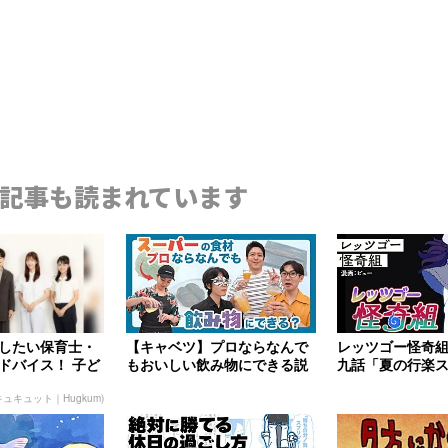
記事も読まれています
したい保育士・
【キャベツ】プロならなんで
レッツゴー怪奇組
ドバイス！ 子ど
もおいしい飲み物にできる説
九話「夏の行楽
い”に、どん...
【くさや】
ュキュット｜Hugkum)