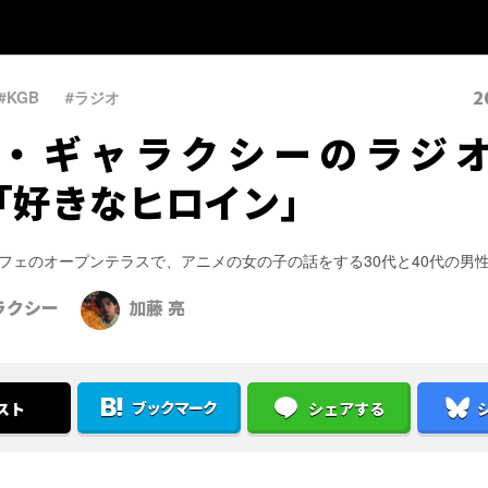
2
#KGB
、
#ラジオ
・ギャラクシーのラジオ
6「好きなヒロイン」
フェのオープンテラスで、アニメの女の子の話をする30代と40代の男
ラクシー
加藤 亮
ブックマーク
スト
シェアする