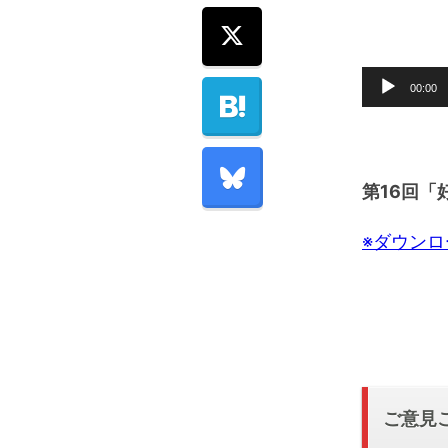
音
00:00
声
プ
レ
第16回「
ー
ヤ
※ダウン
ー
ご意見