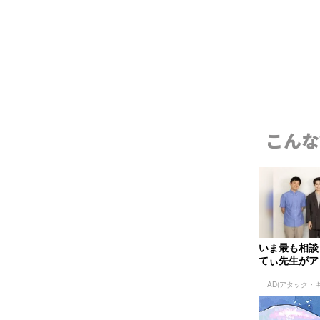
こんな
いま最も相談
てぃ先生がア
もの“おてつだ
AD(アタック・キ