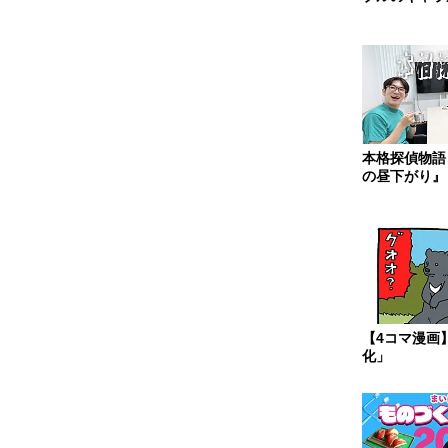
シーン
本格探偵物語
の昼下がり』
【4コマ漫画
化」