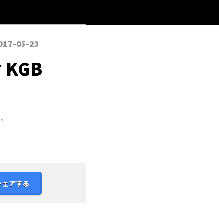
017-05-23
KGB
性。
シェアする