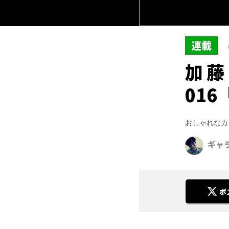
連載
加藤
01
おしゃれなカ
ギャ
ポ