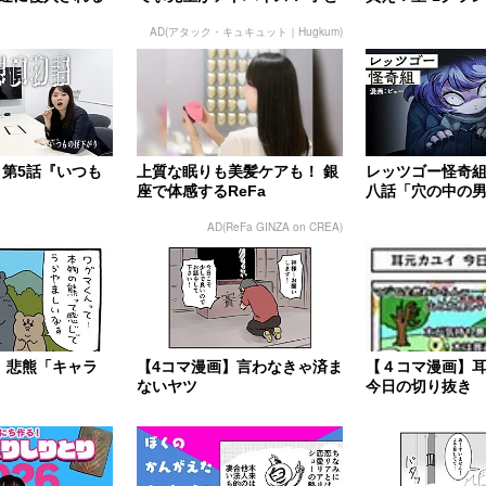
もの“おてつだい”に、どん...
AD(アタック・キュキュット｜Hugkum)
 第5話『いつも
上質な眠りも美髪ケアも！ 銀
レッツゴー怪奇組
座で体感するReFa
八話「穴の中の
AD(ReFa GINZA on CREA)
】悲熊「キャラ
【4コマ漫画】言わなきゃ済ま
【４コマ漫画】
ないヤツ
今日の切り抜き