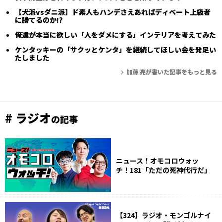
【犬派vsダニ派】ド素人もハンデさえあればディベート上級者
に勝てるのか!?
俺達が本当に欲しい「人をダメにする」インテリアを考えてみた
ケンタッキーの「サクッとケンタ」を継続してほしい会を発足い
たしました
加藤 亮が書いた記事をもっと見る
# ラジオ
の記事
ニュース！オモコロウォッ
チ！181「ただの死神代行だ」
【324】ラジオ・モンゴルナイ