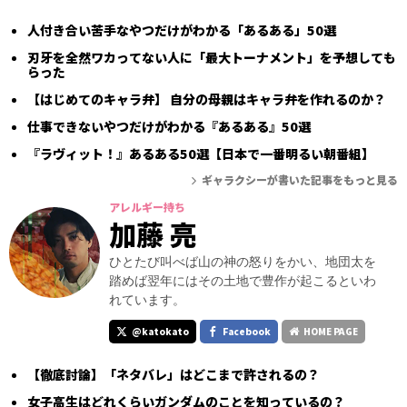
人付き合い苦手なやつだけがわかる「あるある」50選
刃牙を全然ワカってない人に「最大トーナメント」を予想しても
らった
【はじめてのキャラ弁】 自分の母親はキャラ弁を作れるのか？
仕事できないやつだけがわかる『あるある』50選
『ラヴィット！』あるある50選【日本で一番明るい朝番組】
ギャラクシーが書いた記事をもっと見る
アレルギー持ち
加藤 亮
ひとたび叫べば山の神の怒りをかい、地団太を
踏めば翌年にはその土地で豊作が起こるといわ
れています。
@katokato
Facebook
HOME PAGE
【徹底討論】「ネタバレ」はどこまで許されるの？
女子高生はどれくらいガンダムのことを知っているの？