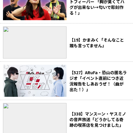
トフィーバー 「胸が臭くてハ
グが出来ない→匂いで彫刻作
る！」
【19】かまみく「そんなこと
誰も言ってません」
【527】ARuFa・恐山の匿名ラ
ジオ「イベント直前につき近
況報告をしあおうぜ！（曲が
出た！）」
【338】マンスーン・ヤスミノ
の音声放送「どうかしてる奇
跡の喫茶店を見つけました」