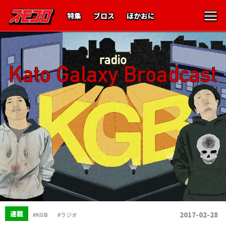
特集
ブロス
ほかおに
、
連載
2017-02-28
#KGB
#ラジオ