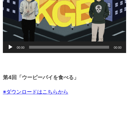
音
00:00
00:00
声
プ
レ
第4回「ウーピーパイを食べる」
ー
ヤ
※ダウンロードはこちらから
ー