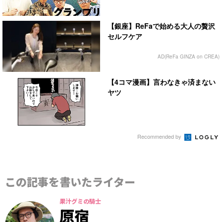
【銀座】ReFaで始める大人の贅沢
セルフケア
AD(ReFa GINZA on CREA)
【4コマ漫画】言わなきゃ済まない
ヤツ
Recommended by
この記事を書いたライター
果汁グミの騎士
原宿