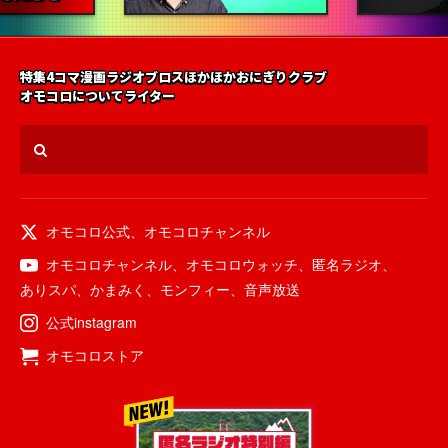
特集
4コマ漫画
ラジオ
ブロス
ほかほかおにぎりクラブ
オモコロについて
ライター
オモコロ公式
、
オモコロチャンネル
オモコロチャンネル
、
オモコロウォッチ
、
匿名ラジオ
、
ありスパ
、
かまみく
、
モンフィー
、
音声放送
公式instagram
オモコロストア