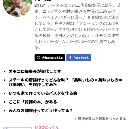
2012年からオモコロの二代目編集長に就任。以
来、ニラと卵の相性の良さを世界に広めるべ
く、赤ちゃんバギーに乗ったまま編集道に邁進
している。座右の銘は「フローリングの床に落
として割った生卵を片付ける時のペーパータオ
ルの枚数、意外とかさむわな」。オモコロ運営
会社・バーグハンバーグバーグの社員でもあ
る。
@haraajukku
Facebook
オモコロ編集長が交代します
ステーキの唐揚げってどんな味？ 「美味いもの×美味いもの＝
超美味い」を検証してみた
いつも家で作っているパスタを作る会
ここに「質問の本」がある
みんなお味噌汁ってどう作ってる？
原宿が書いた記事をもっと見る
わさびごっくん