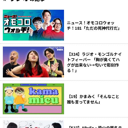
ニュース！オモコロウォッ
チ！181「ただの死神代行だ」
【324】ラジオ・モンゴルナイ
トフィーバー 「胸が臭くてハ
グが出来ない→匂いで彫刻作
る！」
【19】かまみく「そんなこと
誰も言ってません」
【527】ARuFa・恐山の匿名ラ