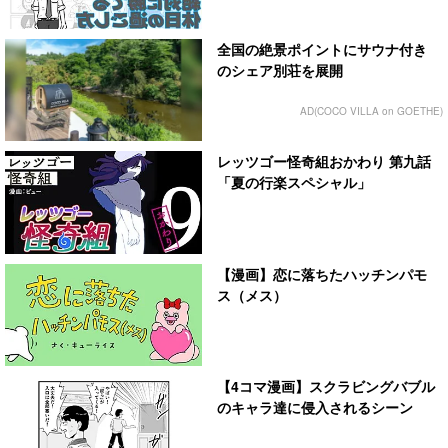
全国の絶景ポイントにサウナ付き
のシェア別荘を展開
AD(COCO VILLA on GOETHE)
レッツゴー怪奇組おかわり 第九話
「夏の行楽スペシャル」
【漫画】恋に落ちたハッチンパモ
ス（メス）
【4コマ漫画】スクラビングバブル
のキャラ達に侵入されるシーン