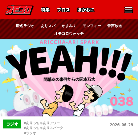
特集
ブロス
ほかおに
匿名ラジオ
ありスパ
かまみく
モンフィー
音声放送
オモコロウォッチ
、
#ありっちゃありアワー
ラジオ
2026-06-29
、
#ありっちゃありスパーク
#ラジオ