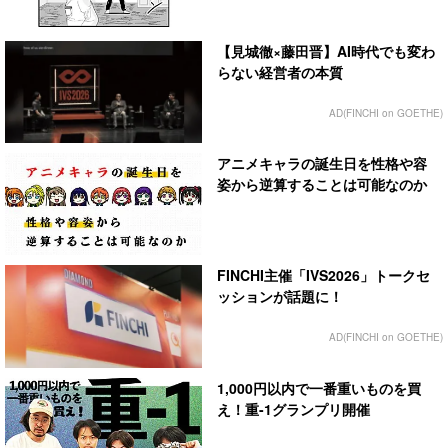
【見城徹×藤田晋】AI時代でも変わ
らない経営者の本質
AD(FINCHI on GOETHE)
アニメキャラの誕生日を性格や容
姿から逆算することは可能なのか
FINCHI主催「IVS2026」トークセ
ッションが話題に！
AD(FINCHI on GOETHE)
1,000円以内で一番重いものを買
え！重-1グランプリ開催