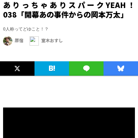
ありっちゃありスパークYEAH！
038「開幕あの事件からの岡本万太」
0人称ってどゆこと！？
原宿
室木おすし