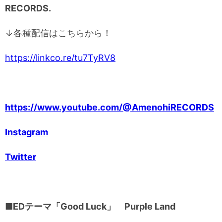
RECORDS.
↓各種配信はこちらから！
https://linkco.re/tu7TyRV8
https://www.youtube.com/@AmenohiRECORDS
Instagram
Twitter
■EDテーマ「Good Luck」 Purple Land