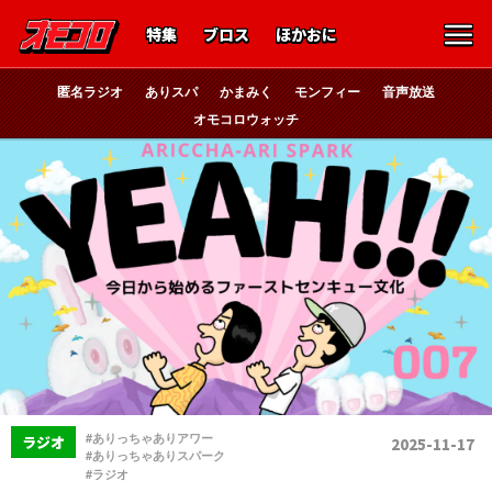
特集
ブロス
ほかおに
匿名ラジオ
ありスパ
かまみく
モンフィー
音声放送
オモコロウォッチ
、
#ありっちゃありアワー
ラジオ
2025-11-17
、
#ありっちゃありスパーク
#ラジオ