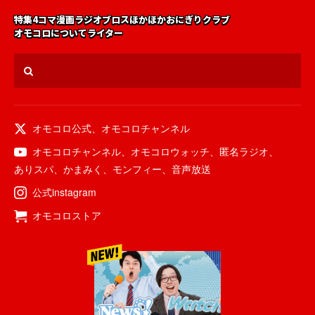
特集
4コマ漫画
ラジオ
ブロス
ほかほかおにぎりクラブ
オモコロについて
ライター
オモコロ公式
、
オモコロチャンネル
オモコロチャンネル
、
オモコロウォッチ
、
匿名ラジオ
、
ありスパ
、
かまみく
、
モンフィー
、
音声放送
公式instagram
オモコロストア