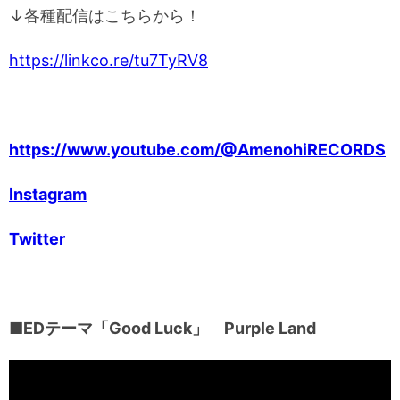
↓各種配信はこちらから！
https://linkco.re/tu7TyRV8
https://www.youtube.com/@AmenohiRECORDS
Instagram
Twitter
■EDテーマ「Good Luck」 Purple Land