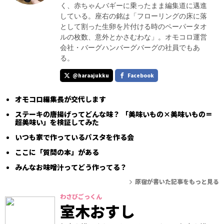
く、赤ちゃんバギーに乗ったまま編集道に邁進
している。座右の銘は「フローリングの床に落
として割った生卵を片付ける時のペーパータオ
ルの枚数、意外とかさむわな」。オモコロ運営
会社・バーグハンバーグバーグの社員でもあ
る。
@haraajukku
Facebook
オモコロ編集長が交代します
ステーキの唐揚げってどんな味？ 「美味いもの×美味いもの＝
超美味い」を検証してみた
いつも家で作っているパスタを作る会
ここに「質問の本」がある
みんなお味噌汁ってどう作ってる？
原宿が書いた記事をもっと見る
わさびごっくん
室木おすし