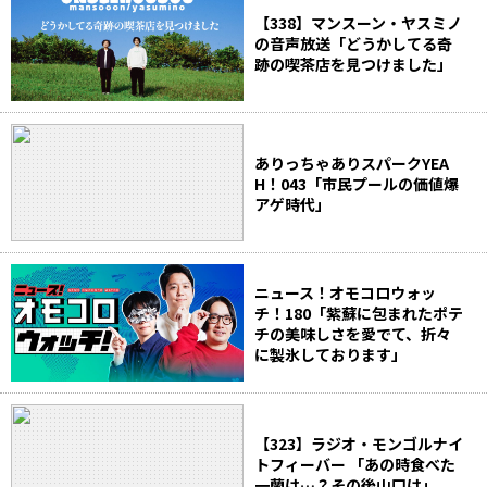
【338】マンスーン・ヤスミノ
の音声放送「どうかしてる奇
跡の喫茶店を見つけました」
ありっちゃありスパークYEA
H！043「市民プールの価値爆
アゲ時代」
ニュース！オモコロウォッ
チ！180「紫蘇に包まれたポテ
チの美味しさを愛でて、折々
に製氷しております」
【323】ラジオ・モンゴルナイ
トフィーバー 「あの時食べた
一蘭は…？その後山口は」