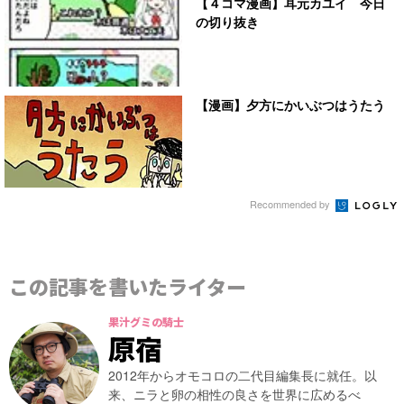
【４コマ漫画】耳元カユイ 今日
の切り抜き
【漫画】夕方にかいぶつはうたう
Recommended by
この記事を書いたライター
果汁グミの騎士
原宿
2012年からオモコロの二代目編集長に就任。以
来、ニラと卵の相性の良さを世界に広めるべ