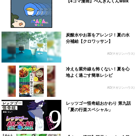
【4コマ漫画】ぺんぎんくんwalk
炭酸水やお茶をアレンジ！夏の水
分補給【クロワッサン】
AD(マガジンハウス)
冷えも紫外線も怖くない！夏を心
地よく過ごす簡単レシピ
AD(マガジンハウス)
レッツゴー怪奇組おかわり 第九話
「夏の行楽スペシャル」