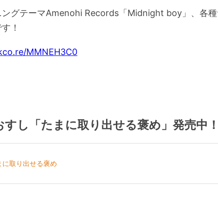
グテーマAmenohi Records「Midnight boy」、
です！
inkco.re/MMNEH3C0
おすし「たまに取り出せる褒め」発売中
まに取り出せる褒め