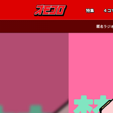
特集
４コ
匿名ラジ