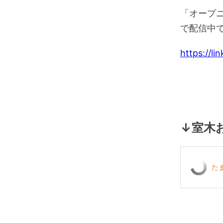
「オープニン
で配信中
https://l
↓室木
た