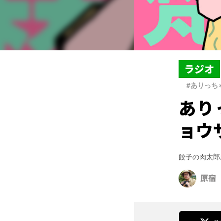
ラジオ
#ありっち
あり
ョウ
餃子の肉太郎
原宿