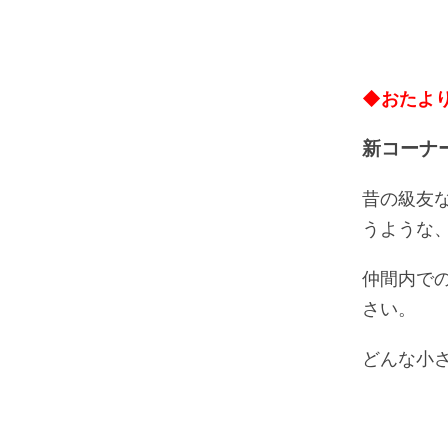
◆おたよ
新コーナ
昔の級友
うような
仲間内で
さい。
どんな小