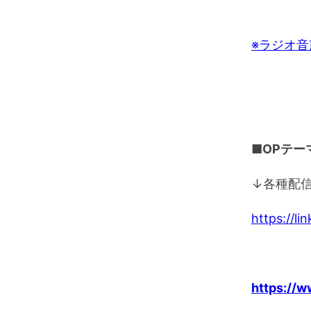
※ラジオ
■OPテーマ「
↓各種配
https://l
https:/