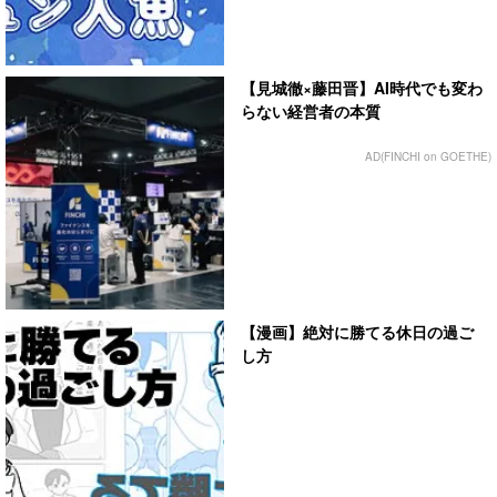
【見城徹×藤田晋】AI時代でも変わ
らない経営者の本質
AD(FINCHI on GOETHE)
【漫画】絶対に勝てる休日の過ご
し方