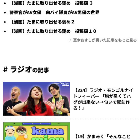
【漫画】たまに取り出せる褒め 投稿編 ３
警察官がAV女優 白バイ隊員がAV男優の世界
【漫画】たまに取り出せる褒め２
【漫画】たまに取り出せる褒め 投稿編１０
室木おすしが書いた記事をもっと見る
# ラジオ
の記事
【324】ラジオ・モンゴルナイ
トフィーバー 「胸が臭くてハ
グが出来ない→匂いで彫刻作
る！」
【19】かまみく「そんなこと