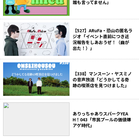
誰も言ってません」
【527】ARuFa・恐山の匿名ラ
ジオ「イベント直前につき近
況報告をしあおうぜ！（曲が
出た！）」
【338】マンスーン・ヤスミノ
の音声放送「どうかしてる奇
跡の喫茶店を見つけました」
ありっちゃありスパークYEA
H！043「市民プールの価値爆
アゲ時代」