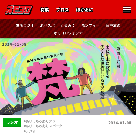
特集
ブロス
ほかおに
匿名ラジオ
ありスパ
かまみく
モンフィー
音声放送
オモコロウォッチ
、
#ありっちゃありアワー
ラジオ
2024-01-08
、
#ありっちゃありスパーク
#ラジオ