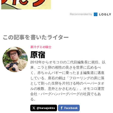
Recommended by
この記事を書いたライター
果汁グミの騎士
原宿
2012年からオモコロの二代目編集長に就任。以
来、ニラと卵の相性の良さを世界に広めるべ
く、赤ちゃんバギーに乗ったまま編集道に邁進
している。座右の銘は「フローリングの床に落
として割った生卵を片付ける時のペーパータオ
ルの枚数、意外とかさむわな」。オモコロ運営
会社・バーグハンバーグバーグの社員でもあ
る。
@haraajukku
Facebook