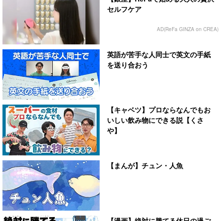
セルフケア
AD(ReFa GINZA on CREA)
英語が苦手な人同士で英文の手紙
を送り合おう
【キャベツ】プロならなんでもお
いしい飲み物にできる説【くさ
や】
【まんが】チュン・人魚
【漫画】絶対に勝てる休日の過ご