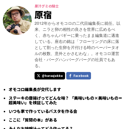
果汁グミの騎士
原宿
2012年からオモコロの二代目編集長に就任。以
来、ニラと卵の相性の良さを世界に広めるべ
く、赤ちゃんバギーに乗ったまま編集道に邁進
している。座右の銘は「フローリングの床に落
として割った生卵を片付ける時のペーパータオ
ルの枚数、意外とかさむわな」。オモコロ運営
会社・バーグハンバーグバーグの社員でもあ
る。
@haraajukku
Facebook
オモコロ編集長が交代します
ステーキの唐揚げってどんな味？ 「美味いもの×美味いもの＝
超美味い」を検証してみた
いつも家で作っているパスタを作る会
ここに「質問の本」がある
みんなお味噌汁ってどう作ってる？