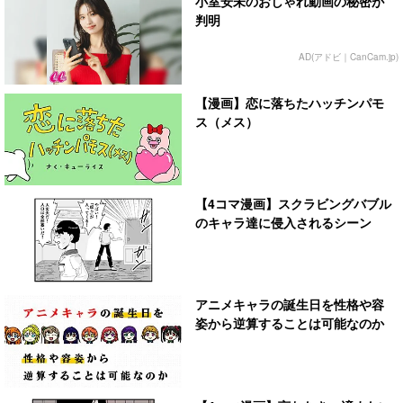
小室安未のおしゃれ動画の秘密が
判明
AD(アドビ｜CanCam.jp)
【漫画】恋に落ちたハッチンパモ
ス（メス）
【4コマ漫画】スクラビングバブル
のキャラ達に侵入されるシーン
アニメキャラの誕生日を性格や容
姿から逆算することは可能なのか