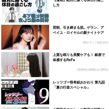
し方
翌朝、引き締まる肌。ゲラン、ア
ベイユ・ロイヤルの新ナイトケア
AD(ゲラン｜美的.com)
上質な眠りも美髪ケアも！ 銀座で
体感するReFa
AD(ReFa GINZA on CREA)
レッツゴー怪奇組おかわり 第九話
「夏の行楽スペシャル」