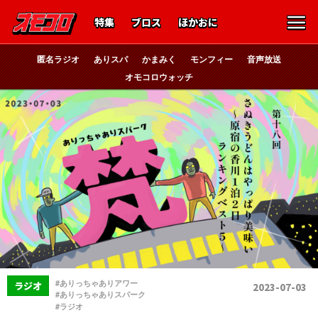
特集
ブロス
ほかおに
匿名ラジオ
ありスパ
かまみく
モンフィー
音声放送
オモコロウォッチ
、
#ありっちゃありアワー
ラジオ
2023-07-03
、
#ありっちゃありスパーク
#ラジオ