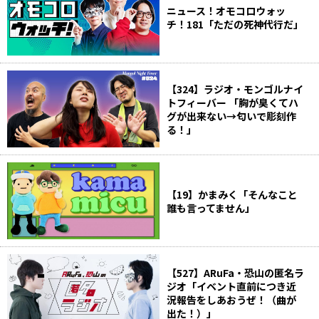
ニュース！オモコロウォッ
チ！181「ただの死神代行だ」
【324】ラジオ・モンゴルナイ
トフィーバー 「胸が臭くてハ
グが出来ない→匂いで彫刻作
る！」
【19】かまみく「そんなこと
誰も言ってません」
【527】ARuFa・恐山の匿名ラ
ジオ「イベント直前につき近
況報告をしあおうぜ！（曲が
出た！）」