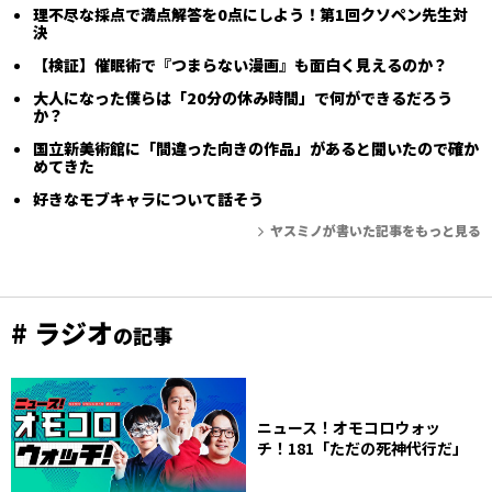
理不尽な採点で満点解答を0点にしよう！第1回クソペン先生対
決
【検証】催眠術で『つまらない漫画』も面白く見えるのか？
大人になった僕らは「20分の休み時間」で何ができるだろう
か？
国立新美術館に「間違った向きの作品」があると聞いたので確か
めてきた
好きなモブキャラについて話そう
ヤスミノが書いた記事をもっと見る
# ラジオ
の記事
ニュース！オモコロウォッ
チ！181「ただの死神代行だ」