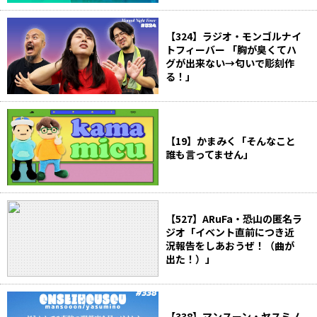
【324】ラジオ・モンゴルナイ
トフィーバー 「胸が臭くてハ
グが出来ない→匂いで彫刻作
る！」
【19】かまみく「そんなこと
誰も言ってません」
【527】ARuFa・恐山の匿名ラ
ジオ「イベント直前につき近
況報告をしあおうぜ！（曲が
出た！）」
【338】マンスーン・ヤスミノ