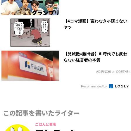
【4コマ漫画】言わなきゃ済まない
ヤツ
【見城徹×藤田晋】AI時代でも変わ
らない経営者の本質
AD(FINCHI on GOETHE)
Recommended by
この記事を書いたライター
ごはんと発明