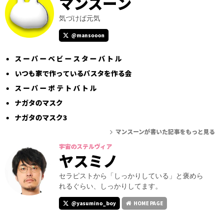
マンスーン
気づけば元気
@mansooon
ス ー パ ー ベ ビ ー ス タ ー バ ト ル
いつも家で作っているパスタを作る会
ス ー パ ー ポ テ ト バ ト ル
ナガタのマスク
ナガタのマスク3
マンスーンが書いた記事をもっと見る
宇宙のステルヴィア
ヤスミノ
セラピストから「しっかりしている」と褒めら
れるぐらい、しっかりしてます。
@yasumino_boy
HOME PAGE