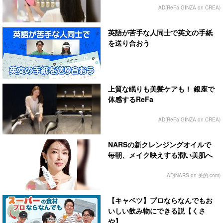
AD(ReFa GINZA on CREA)
英語が苦手な人同士で英文の手紙
を送り合おう
上質な眠りも美髪ケアも！ 銀座で
体感するReFa
AD(ReFa GINZA on CREA)
NARSの新クレンジングオイルで
毎朝、メイク映えする潤い美肌へ
AD(NARS on 美的.com)
【キャベツ】プロならなんでもお
いしい飲み物にできる説【くさ
や】