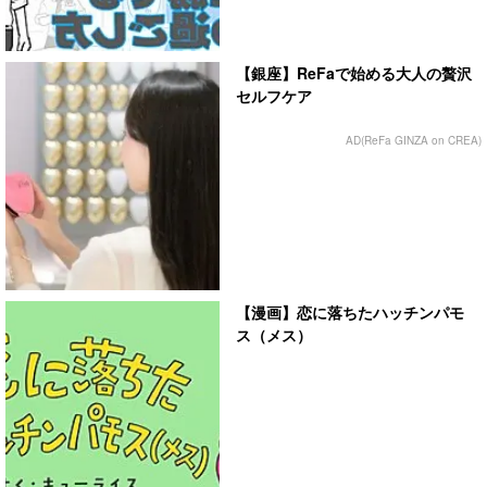
【銀座】ReFaで始める大人の贅沢
セルフケア
AD(ReFa GINZA on CREA)
【漫画】恋に落ちたハッチンパモ
ス（メス）