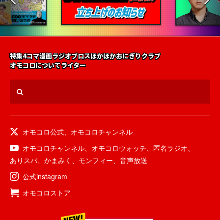
特集
4コマ漫画
ラジオ
ブロス
ほかほかおにぎりクラブ
オモコロについて
ライター
オモコロ公式
、
オモコロチャンネル
オモコロチャンネル
、
オモコロウォッチ
、
匿名ラジオ
、
ありスパ
、
かまみく
、
モンフィー
、
音声放送
公式instagram
オモコロストア