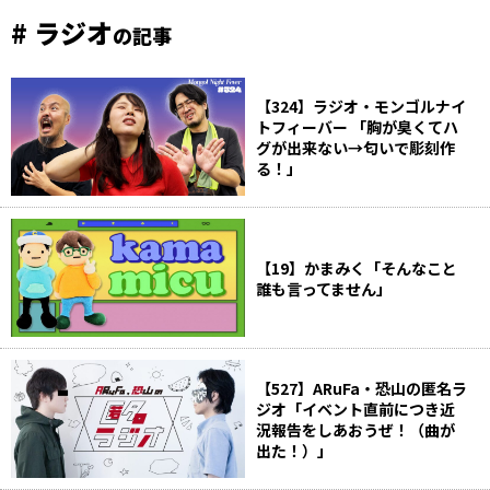
# ラジオ
の記事
【324】ラジオ・モンゴルナイ
トフィーバー 「胸が臭くてハ
グが出来ない→匂いで彫刻作
る！」
【19】かまみく「そんなこと
誰も言ってません」
【527】ARuFa・恐山の匿名ラ
ジオ「イベント直前につき近
況報告をしあおうぜ！（曲が
出た！）」