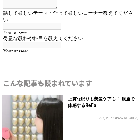
こんな記事も読まれています
上質な眠りも美髪ケアも！ 銀座で
体感するReFa
AD(ReFa GINZA on CREA)