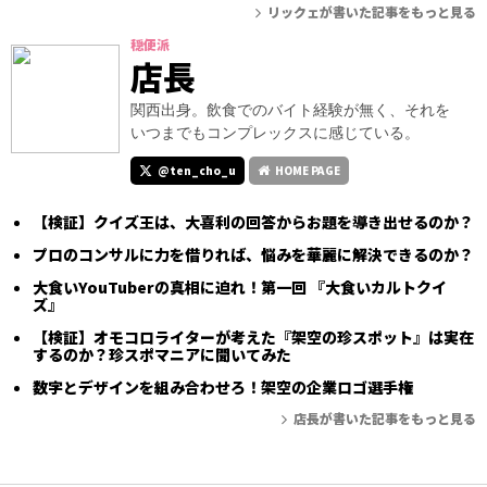
リックェが書いた記事をもっと見る
穏便派
店長
関西出身。飲食でのバイト経験が無く、それを
いつまでもコンプレックスに感じている。
@ten_cho_u
HOME PAGE
【検証】クイズ王は、大喜利の回答からお題を導き出せるのか？
プロのコンサルに力を借りれば、悩みを華麗に解決できるのか？
大食いYouTuberの真相に迫れ！第一回 『大食いカルトクイ
ズ』
【検証】オモコロライターが考えた『架空の珍スポット』は実在
するのか？珍スポマニアに聞いてみた
数字とデザインを組み合わせろ！架空の企業ロゴ選手権
店長が書いた記事をもっと見る