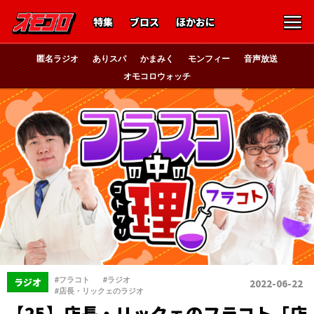
特集
ブロス
ほかおに
匿名ラジオ
ありスパ
かまみく
モンフィー
音声放送
オモコロウォッチ
、
、
#フラコト
#ラジオ
ラジオ
2022-06-22
#店長・リックェのラジオ
【25】店長・リックェのフラコト「店