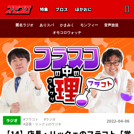
特集
ブロス
ほかおに
匿名ラジオ
ありスパ
かまみく
モンフィー
音声放送
オモコロウォッチ
、
、
#フラコト
#ラジオ
ラジオ
2022-04-06
#店長・リックェのラジオ
【14】店長・リックェのフラコト「営