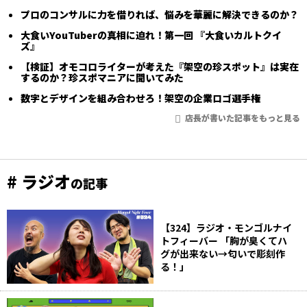
プロのコンサルに力を借りれば、悩みを華麗に解決できるのか？
大食いYouTuberの真相に迫れ！第一回 『大食いカルトクイ
ズ』
【検証】オモコロライターが考えた『架空の珍スポット』は実在
するのか？珍スポマニアに聞いてみた
数字とデザインを組み合わせろ！架空の企業ロゴ選手権
店長が書いた記事をもっと見る
# ラジオ
の記事
【324】ラジオ・モンゴルナイ
トフィーバー 「胸が臭くてハ
グが出来ない→匂いで彫刻作
る！」