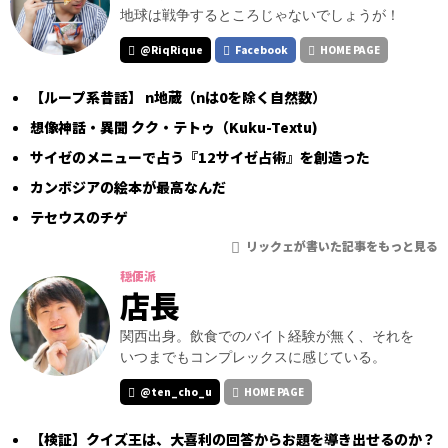
地球は戦争するところじゃないでしょうが！
@RiqRique
Facebook
HOME PAGE
【ループ系昔話】 n地蔵（nは0を除く自然数）
想像神話・異聞 クク・テトゥ（Kuku-Textu)
サイゼのメニューで占う『12サイゼ占術』を創造った
カンボジアの絵本が最高なんだ
テセウスのチゲ
リックェが書いた記事をもっと見る
穏便派
店長
関西出身。飲食でのバイト経験が無く、それを
いつまでもコンプレックスに感じている。
@ten_cho_u
HOME PAGE
【検証】クイズ王は、大喜利の回答からお題を導き出せるのか？