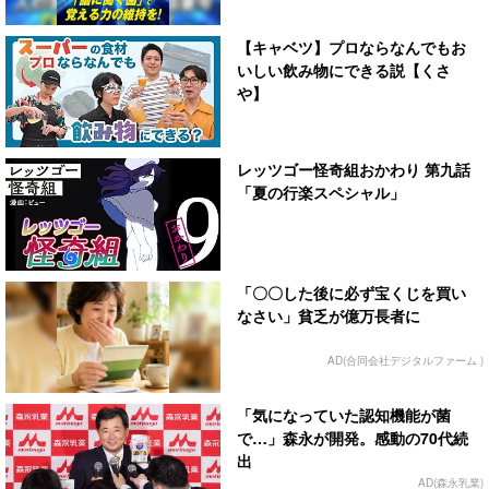
【キャベツ】プロならなんでもお
いしい飲み物にできる説【くさ
や】
レッツゴー怪奇組おかわり 第九話
「夏の行楽スペシャル」
「〇〇した後に必ず宝くじを買い
なさい」貧乏が億万長者に
AD(合同会社デジタルファーム )
「気になっていた認知機能が菌
で…」森永が開発。感動の70代続
出
AD(森永乳業)