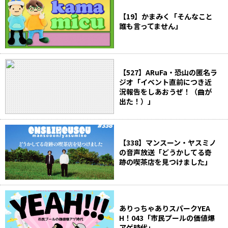
【19】かまみく「そんなこと
誰も言ってません」
【527】ARuFa・恐山の匿名ラ
ジオ「イベント直前につき近
況報告をしあおうぜ！（曲が
出た！）」
【338】マンスーン・ヤスミノ
の音声放送「どうかしてる奇
跡の喫茶店を見つけました」
ありっちゃありスパークYEA
H！043「市民プールの価値爆
アゲ時代」