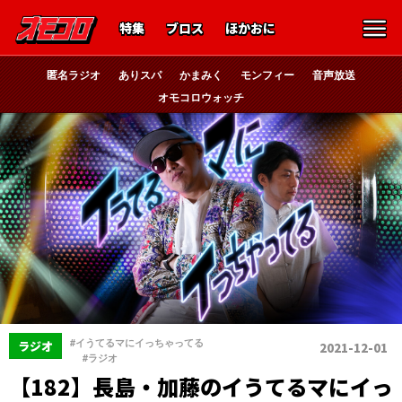
特集
ブロス
ほかおに
匿名ラジオ
ありスパ
かまみく
モンフィー
音声放送
オモコロウォッチ
#イうてるマにイっちゃってる
ラジオ
2021-12-01
、
#ラジオ
【182】長島・加藤のイうてるマにイっ