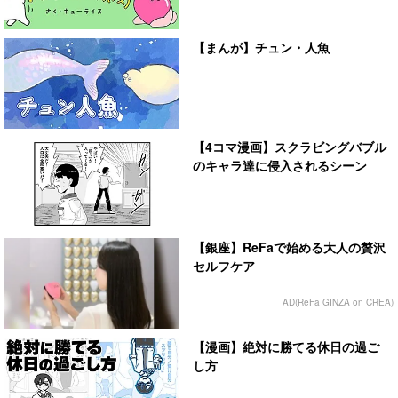
【まんが】チュン・人魚
【4コマ漫画】スクラビングバブル
のキャラ達に侵入されるシーン
【銀座】ReFaで始める大人の贅沢
セルフケア
AD(ReFa GINZA on CREA)
【漫画】絶対に勝てる休日の過ご
し方