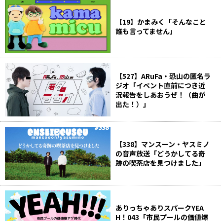
【19】かまみく「そんなこと
誰も言ってません」
【527】ARuFa・恐山の匿名ラ
ジオ「イベント直前につき近
況報告をしあおうぜ！（曲が
出た！）」
【338】マンスーン・ヤスミノ
の音声放送「どうかしてる奇
跡の喫茶店を見つけました」
ありっちゃありスパークYEA
H！043「市民プールの価値爆