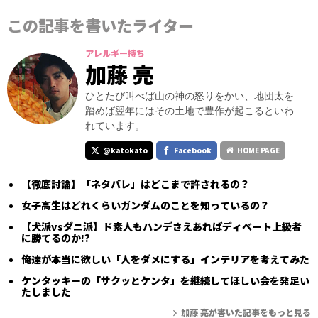
この記事を書いたライター
アレルギー持ち
加藤 亮
ひとたび叫べば山の神の怒りをかい、地団太を
踏めば翌年にはその土地で豊作が起こるといわ
れています。
@katokato
Facebook
HOME PAGE
【徹底討論】「ネタバレ」はどこまで許されるの？
女子高生はどれくらいガンダムのことを知っているの？
【犬派vsダニ派】ド素人もハンデさえあればディベート上級者
に勝てるのか!?
俺達が本当に欲しい「人をダメにする」インテリアを考えてみた
ケンタッキーの「サクッとケンタ」を継続してほしい会を発足い
たしました
加藤 亮が書いた記事をもっと見る