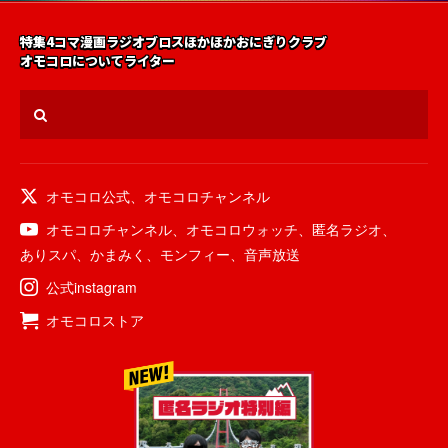
特集
4コマ漫画
ラジオ
ブロス
ほかほかおにぎりクラブ
オモコロについて
ライター
オモコロ公式
、
オモコロチャンネル
オモコロチャンネル
、
オモコロウォッチ
、
匿名ラジオ
、
ありスパ
、
かまみく
、
モンフィー
、
音声放送
公式instagram
オモコロストア