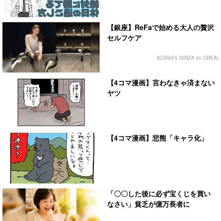
【銀座】ReFaで始める大人の贅沢
セルフケア
AD(ReFa GINZA on CREA)
【4コマ漫画】言わなきゃ済まない
ヤツ
【4コマ漫画】悲熊「キャラ化」
「〇〇した後に必ず宝くじを買い
なさい」貧乏が億万長者に