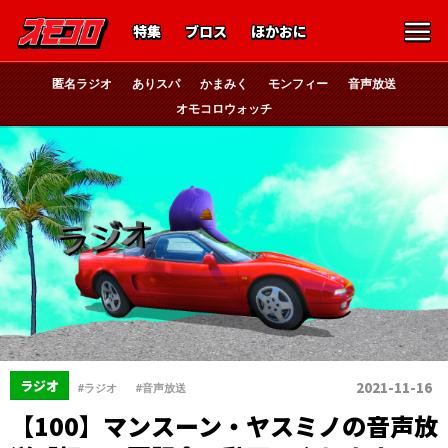
特集
ブロス
ほかおに
匿名ラジオ
ありスパ
かまみく
モンフィー
音声放送
オモコロウォッチ
、
ラジオ
2021-11-16
#ラジオ
#音声放送
【100】マンスーン・ヤスミノの音声放