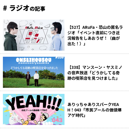
# ラジオ
の記事
【527】ARuFa・恐山の匿名ラ
ジオ「イベント直前につき近
況報告をしあおうぜ！（曲が
出た！）」
【338】マンスーン・ヤスミノ
の音声放送「どうかしてる奇
跡の喫茶店を見つけました」
ありっちゃありスパークYEA
H！043「市民プールの価値爆
アゲ時代」