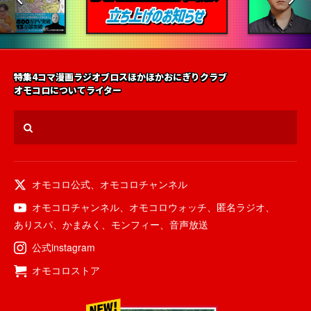
特集
4コマ漫画
ラジオ
ブロス
ほかほかおにぎりクラブ
オモコロについて
ライター
オモコロ公式
、
オモコロチャンネル
オモコロチャンネル
、
オモコロウォッチ
、
匿名ラジオ
、
ありスパ
、
かまみく
、
モンフィー
、
音声放送
公式instagram
オモコロストア