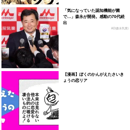
「気になっていた認知機能が菌
で…」森永が開発。感動の70代続
出
AD(森永乳業)
【漫画】ぼくのかんがえたさいき
ょうの恋リア