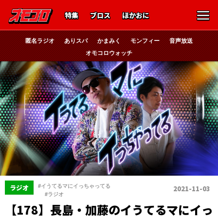
特集
ブロス
ほかおに
匿名ラジオ
ありスパ
かまみく
モンフィー
音声放送
オモコロウォッチ
#イうてるマにイっちゃってる
ラジオ
2021-11-03
、
#ラジオ
【178】長島・加藤のイうてるマにイっ