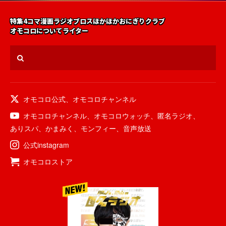
特集
4コマ漫画
ラジオ
ブロス
ほかほかおにぎりクラブ
オモコロについて
ライター
オモコロ公式
、
オモコロチャンネル
オモコロチャンネル
、
オモコロウォッチ
、
匿名ラジオ
、
ありスパ
、
かまみく
、
モンフィー
、
音声放送
公式instagram
オモコロストア