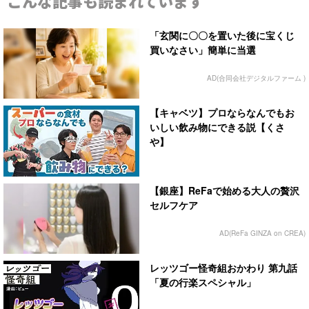
こんな記事も読まれています
「玄関に〇〇を置いた後に宝くじ
買いなさい」簡単に当選
AD(合同会社デジタルファーム )
【キャベツ】プロならなんでもお
いしい飲み物にできる説【くさ
や】
【銀座】ReFaで始める大人の贅沢
セルフケア
AD(ReFa GINZA on CREA)
レッツゴー怪奇組おかわり 第九話
「夏の行楽スペシャル」