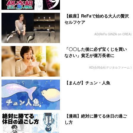
【銀座】ReFaで始める大人の贅沢
セルフケア
AD(ReFa GINZA on CREA)
「〇〇した後に必ず宝くじを買い
なさい」貧乏が億万長者に
AD(合同会社デジタルファーム )
【まんが】チュン・人魚
【漫画】絶対に勝てる休日の過ご
し方