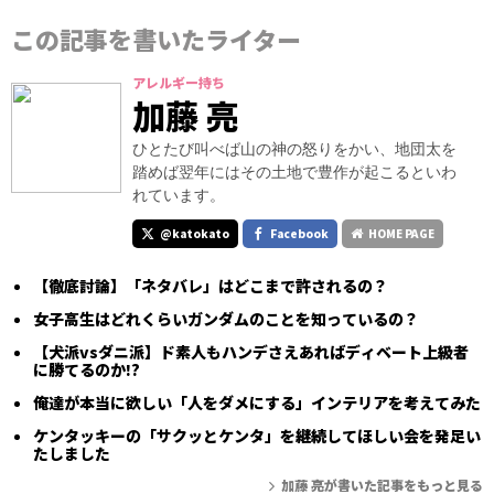
この記事を書いたライター
アレルギー持ち
加藤 亮
ひとたび叫べば山の神の怒りをかい、地団太を
踏めば翌年にはその土地で豊作が起こるといわ
れています。
@katokato
Facebook
HOME PAGE
【徹底討論】「ネタバレ」はどこまで許されるの？
女子高生はどれくらいガンダムのことを知っているの？
【犬派vsダニ派】ド素人もハンデさえあればディベート上級者
に勝てるのか!?
俺達が本当に欲しい「人をダメにする」インテリアを考えてみた
ケンタッキーの「サクッとケンタ」を継続してほしい会を発足い
たしました
加藤 亮が書いた記事をもっと見る