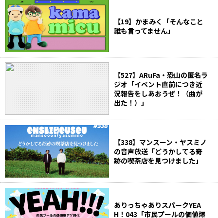
【19】かまみく「そんなこと
誰も言ってません」
【527】ARuFa・恐山の匿名ラ
ジオ「イベント直前につき近
況報告をしあおうぜ！（曲が
出た！）」
【338】マンスーン・ヤスミノ
の音声放送「どうかしてる奇
跡の喫茶店を見つけました」
ありっちゃありスパークYEA
H！043「市民プールの価値爆