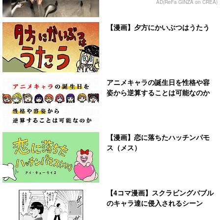
AD(ReFa GINZA on CREA)
【漫画】夕方にかいぶつはうたう
アニメキャラの誕生日を性格や容
姿から逆算することは可能なのか
【漫画】恋に落ちたハッチンパモ
ス（メス）
【4コマ漫画】スクラビングバブル
のキャラ達に侵入されるシーン