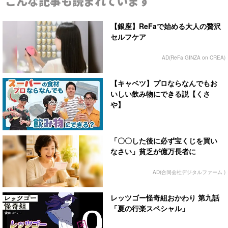
こんな記事も読まれています
【銀座】ReFaで始める大人の贅沢
セルフケア
AD(ReFa GINZA on CREA)
【キャベツ】プロならなんでもお
いしい飲み物にできる説【くさ
や】
「〇〇した後に必ず宝くじを買い
なさい」貧乏が億万長者に
AD(合同会社デジタルファーム )
レッツゴー怪奇組おかわり 第九話
「夏の行楽スペシャル」