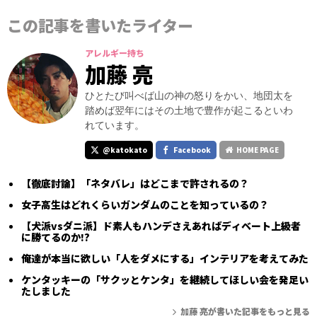
この記事を書いたライター
アレルギー持ち
加藤 亮
ひとたび叫べば山の神の怒りをかい、地団太を
踏めば翌年にはその土地で豊作が起こるといわ
れています。
@katokato
Facebook
HOME PAGE
【徹底討論】「ネタバレ」はどこまで許されるの？
女子高生はどれくらいガンダムのことを知っているの？
【犬派vsダニ派】ド素人もハンデさえあればディベート上級者
に勝てるのか!?
俺達が本当に欲しい「人をダメにする」インテリアを考えてみた
ケンタッキーの「サクッとケンタ」を継続してほしい会を発足い
たしました
加藤 亮が書いた記事をもっと見る