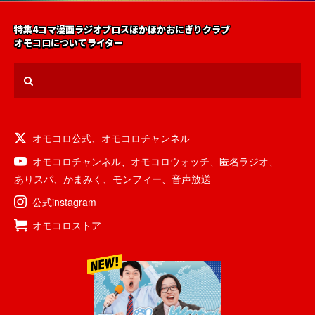
特集
4コマ漫画
ラジオ
ブロス
ほかほかおにぎりクラブ
オモコロについて
ライター
オモコロ公式
、
オモコロチャンネル
オモコロチャンネル
、
オモコロウォッチ
、
匿名ラジオ
、
ありスパ
、
かまみく
、
モンフィー
、
音声放送
公式instagram
オモコロストア