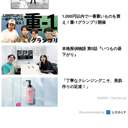
1,000円以内で一番重いものを買
え！重-1グランプリ開催
本格探偵物語 第5話『いつもの昼
下がり』
「丁寧なクレンジングこそ、美肌
作りの近道！」
AD(DHC｜CanCam.jp)
Recommended by