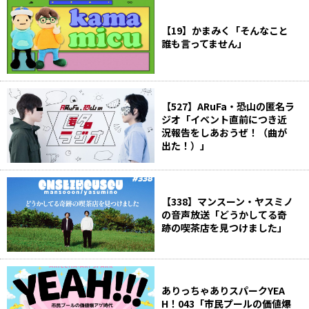
【19】かまみく「そんなこと
誰も言ってません」
【527】ARuFa・恐山の匿名ラ
ジオ「イベント直前につき近
況報告をしあおうぜ！（曲が
出た！）」
【338】マンスーン・ヤスミノ
の音声放送「どうかしてる奇
跡の喫茶店を見つけました」
ありっちゃありスパークYEA
H！043「市民プールの価値爆