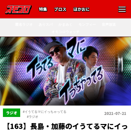
特集
ブロス
ほかおに
匿名ラジオ
ありスパ
かまみく
モンフィー
音声放送
オモコロウォッチ
#イうてるマにイっちゃってる
ラジオ
2021-07-21
、
#ラジオ
【163】長島・加藤のイうてるマにイっ