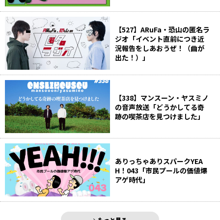
【527】ARuFa・恐山の匿名ラ
ジオ「イベント直前につき近
況報告をしあおうぜ！（曲が
出た！）」
【338】マンスーン・ヤスミノ
の音声放送「どうかしてる奇
跡の喫茶店を見つけました」
ありっちゃありスパークYEA
H！043「市民プールの価値爆
アゲ時代」
もっと見る