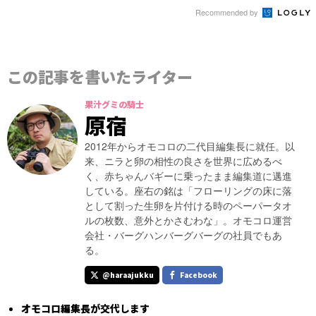
Recommended by
この記事を書いたライター
果汁グミの騎士
原宿
2012年からオモコロの二代目編集長に就任。以
来、ニラと卵の相性の良さを世界に広めるべ
く、赤ちゃんバギーに乗ったまま編集道に邁進
している。座右の銘は「フローリングの床に落
として割った生卵を片付ける時のペーパータオ
ルの枚数、意外とかさむわな」。オモコロ運営
会社・バーグハンバーグバーグの社員でもあ
る。
@haraajukku
Facebook
オモコロ編集長が交代します