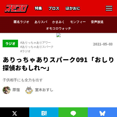
特集
ブロス
ほかおに
匿名ラジオ
ありスパ
かまみく
モンフィー
音声放送
オモコロウォッチ
、
#ありっちゃありアワー
ラジオ
2021-05-03
、
#ありっちゃありスパーク
#ラジオ
ありっちゃありスパーク091「おしり
探偵おもしれ～」
子供相手にも全力を出す
原宿
室木おすし