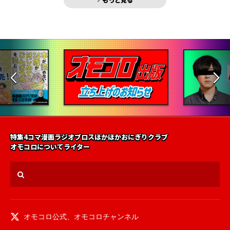
特集
4コマ漫画
ラジオ
ブロス
ほかほかおにぎりクラブ
オモコロについて
ライター
オモコロ公式
、
オモコロチャンネル