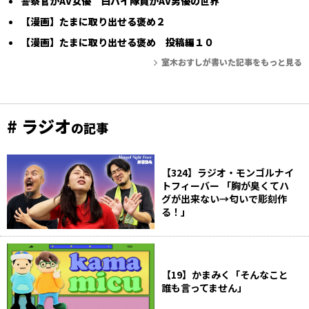
警察官がAV女優 白バイ隊員がAV男優の世界
【漫画】たまに取り出せる褒め２
【漫画】たまに取り出せる褒め 投稿編１０
室木おすしが書いた記事をもっと見る
# ラジオ
の記事
【324】ラジオ・モンゴルナイ
トフィーバー 「胸が臭くてハ
グが出来ない→匂いで彫刻作
る！」
【19】かまみく「そんなこと
誰も言ってません」