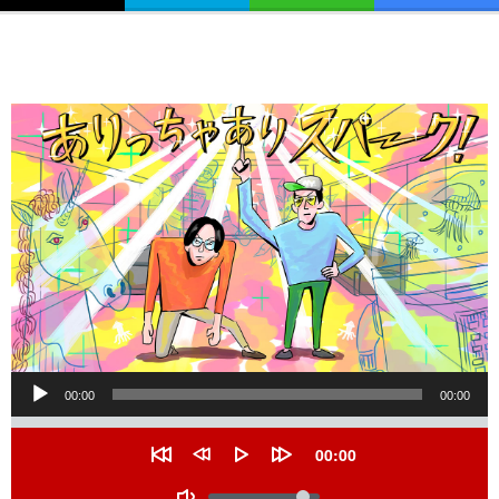
音
00:00
00:00
声
Seek
プ
Current
00:00
レ
time
Restart
Rewind
Play
Forward
Volume
10
10
ー