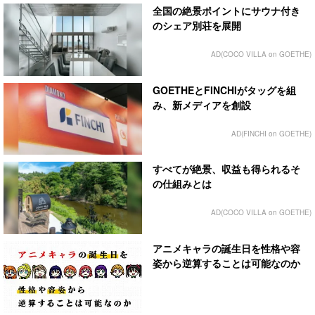
全国の絶景ポイントにサウナ付き
のシェア別荘を展開
AD(COCO VILLA on GOETHE)
GOETHEとFINCHIがタッグを組
み、新メディアを創設
AD(FINCHI on GOETHE)
すべてが絶景、収益も得られるそ
の仕組みとは
AD(COCO VILLA on GOETHE)
アニメキャラの誕生日を性格や容
姿から逆算することは可能なのか