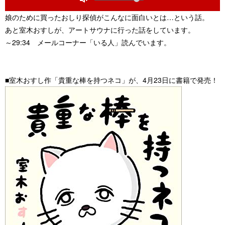
secs
secs
Toggle
ヤ
Mute
娘のために買ったおしり探偵がこんなに面白いとは…という話。
ー
あと室木おすしが、アートサウナに行った話をしています。
～29:34 メールコーナー「いる人」読んでいます。
■室木おすし作「貴重な棒を持つネコ」が、4月23日に書籍で発売！